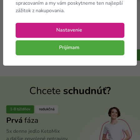
spracovaním a my vám poskytneme ten najlepší
Keto diéta na 1 týždeň -
Keto diéta na 4 týždne -
zážitok z nakupovania.
ZVÝHODNENÝ balíček
ZVÝHODNENÝ balíček
Nastavenie
69,00 €
199,20 €
-40 %
-40 %
115,00 €
332,00 €
Na sklade
Na sklade
Prijímam
Do košíka
Do košíka
Chcete
schudnúť?
1-8 týždňov
redukčná
Prvá
fáza
5x denne jedlo KetoMix
a ďalšie povolené potraviny.