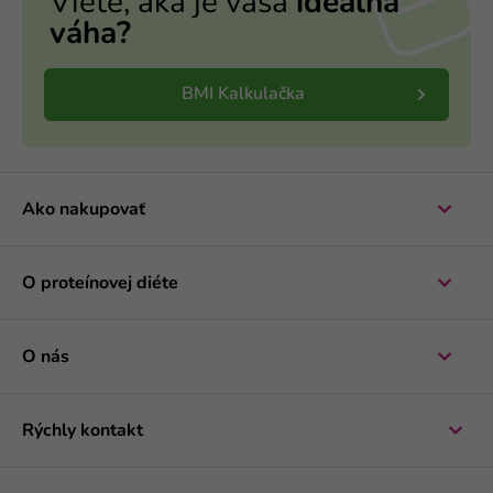
Viete, aká je vaša
ideálna
váha?
BMI Kalkulačka
Ako nakupovať
O proteínovej diéte
O nás
Rýchly kontakt