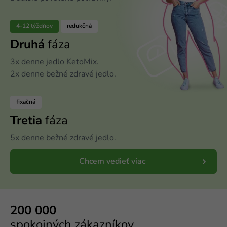
4-12 týždňov
redukčná
Druhá
fáza
3x denne jedlo KetoMix.
2x denne bežné zdravé jedlo.
fixačná
Tretia
fáza
5x denne bežné zdravé jedlo.
Chcem vedieť viac
200 000
spokojných zákazníkov