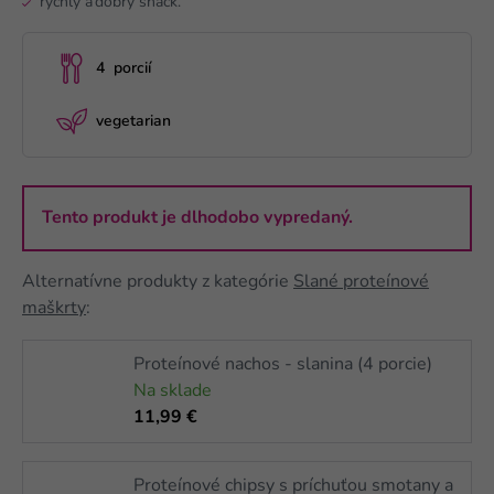
rýchly a dobrý snack.
4 porcií
vegetarian
Tento produkt je dlhodobo vypredaný.
Alternatívne produkty z kategórie
Slané proteínové
maškrty
:
Proteínové nachos - slanina (4 porcie)
Na sklade
11,99 €
Proteínové chipsy s príchuťou smotany a