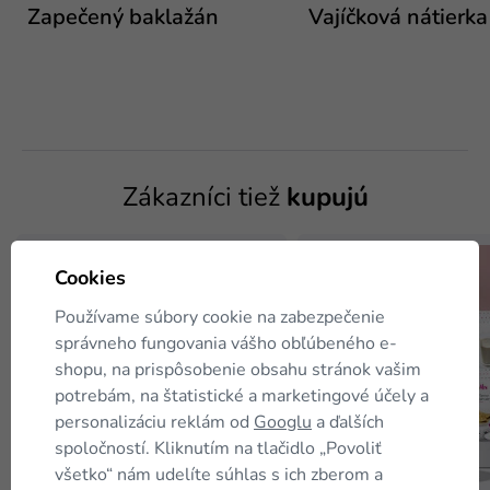
Zapečený baklažán
Vajíčková nátierka
Zákazníci tiež
kupujú
TIP
⛟ Zadarmo
TIP
Cookies
Používame súbory cookie na zabezpečenie
správneho fungovania vášho obľúbeného e-
shopu, na prispôsobenie obsahu stránok vašim
potrebám, na štatistické a marketingové účely a
personalizáciu reklám od
Googlu
a ďalších
spoločností. Kliknutím na tlačidlo „Povoliť
všetko“ nám udelíte súhlas s ich zberom a