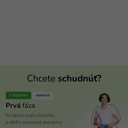
Chcete
schudnúť?
1-8 týždňov
redukčná
Prvá
fáza
5x denne jedlo KetoMix
a ďalšie povolené potraviny.