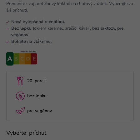
Premeňte svoj proteínový koktail na chuťový zážitok. Vyberajte zo
14 príchutí.
Nová vylepšená receptúra.
Bez lepku
(okrem karamel, arašid, káva)
, bez laktózy, pre
vegánov.
Bohaté na vlákninu.
20 porcií
bez lepku
pre vegánov
Vyberte: príchuť