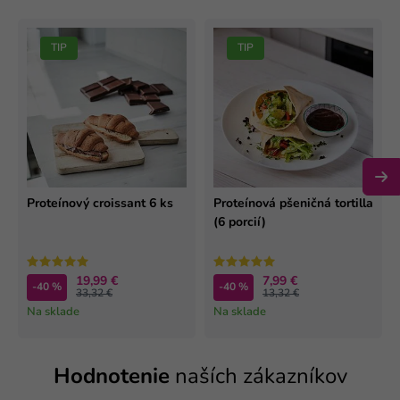
TIP
TIP
Proteínový croissant 6 ks
Proteínová pšeničná tortilla
(6 porcií)
19,99 €
7,99 €
-40 %
-40 %
33,32 €
13,32 €
Na sklade
Na sklade
Hodnotenie
naších zákazníkov