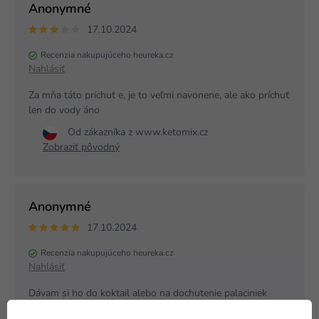
Anonymné
17.10.2024
Recenzia nakupujúceho heureka.cz
Nahlásiť
Za mňa táto príchuť e, je to veľmi navonene, ale ako príchuť
len do vody áno
Od zákazníka z www.ketomix.cz
Zobraziť pôvodný
Anonymné
17.10.2024
Recenzia nakupujúceho heureka.cz
Nahlásiť
Dávam si ho do koktail alebo na dochutenie palaciniek
Od zákazníka z www.ketomix.cz