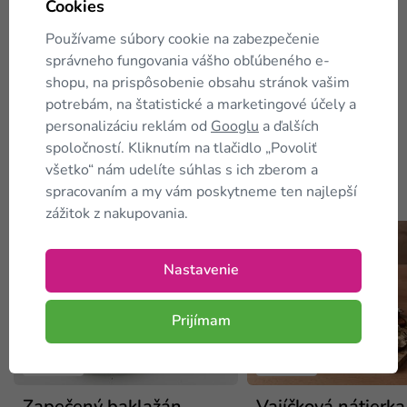
Cookies
Zobraziť pôvodný
Používame súbory cookie na zabezpečenie
správneho fungovania vášho obľúbeného e-
Zobraziť ďalšie hodnotenie (10)
shopu, na prispôsobenie obsahu stránok vašim
potrebám, na štatistické a marketingové účely a
Informácie o získavaní recenzií
personalizáciu reklám od
Googlu
a ďalších
spoločností. Kliknutím na tlačidlo „Povoliť
všetko“ nám udelíte súhlas s ich zberom a
KetoMix
recepty
spracovaním a my vám poskytneme ten najlepší
zážitok z nakupovania.
Nastavenie
Prijímam
Recepty
Recepty