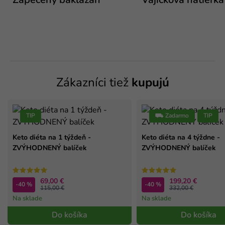
Zapečený baklažán
Vajíčková nátierka
Zákazníci tiež
kupujú
TIP
⛟ Zadarmo
TIP
Keto diéta na 1 týždeň -
Keto diéta na 4 týždne -
ZVÝHODNENÝ balíček
ZVÝHODNENÝ balíček
69,00 €
199,20 €
-40 %
-40 %
115,00 €
332,00 €
Na sklade
Na sklade
Do košíka
Do košíka