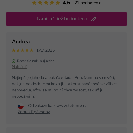
4,6
21 hodnotenie
Napísať tiež hodnotenie
Andrea
17.7.2025
Recenzia nakupujúceho
Nahlásiť
Nejlepší je jahoda a pak čokoláda. Používám na více věcí,
než jen na dochucení koktejlu. Akorát banánová se vůbec
nepovedla, vždy se mi po ní chce zvracet, tak už jí
nepoužívám.
Od zákazníka z www.ketomix.cz
Zobraziť pôvodný