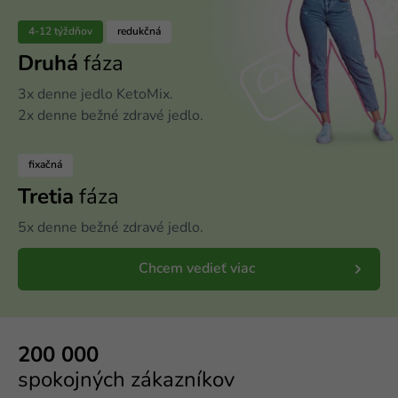
4-12 týždňov
redukčná
Druhá
fáza
3x denne jedlo KetoMix.
2x denne bežné zdravé jedlo.
fixačná
Tretia
fáza
5x denne bežné zdravé jedlo.
Chcem vedieť viac
200 000
spokojných zákazníkov