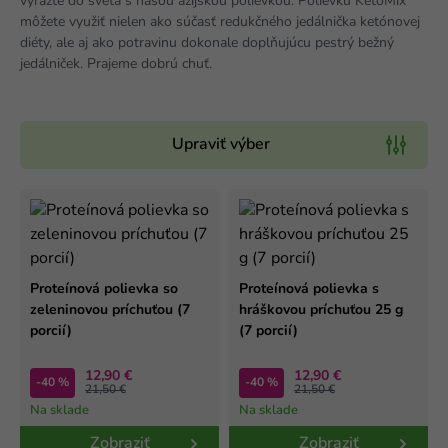
vyrazte do sveta s našou ázijskou polievkou. Polievku KetoMix
môžete využiť nielen ako súčasť redukčného jedálnička ketónovej
diéty, ale aj ako potravinu dokonale doplňujúcu pestrý bežný
jedálniček. Prajeme dobrú chuť.
Upraviť výber
Proteínová polievka so
Proteínová polievka s
zeleninovou príchuťou (7
hráškovou príchuťou 25 g
porcií)
(7 porcií)
12,90 €
12,90 €
-40 %
-40 %
21,50 €
21,50 €
Na sklade
Na sklade
Zobraziť
Zobraziť