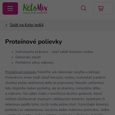
VYHĽADAŤ
Proteínové polievky
Jednoduchá príprava - stačí zaliať horúcou vodou
Dokonale zasýti
Perfektný zdroj vlákniny
Proteínové polievky
KetoMix vás dokonale zasýtia a zahrejú.
Polievkovú zmes stačí zaliať horúcou vodou, rozmiešať a pokrm
vhodný počas ketónovej diéty je pripravený. Navyše, polievkou
telu doplníte nielen proteíny, ale aj vitamíny, minerálne látky
a vlákninu. Na výber máte z množstva druhov polievok, ktoré
môžete dochucovať vlastným obľúbeným korením, bylinkami či
zeleninou podľa toho, na čo máte práve chuť. Vyskúšajte klasickú
polievku so zeleninovou, kuracou alebo hubovou príchuťou, alebo