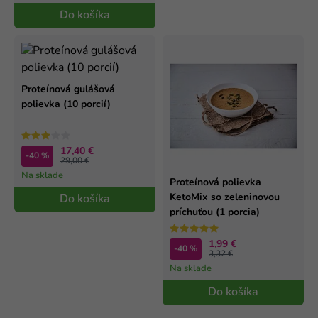
Do košíka
Proteínová gulášová
polievka (10 porcií)
17,40 €
-40 %
29,00 €
Na sklade
Proteínová polievka
KetoMix so zeleninovou
Do košíka
príchuťou (1 porcia)
1,99 €
-40 %
3,32 €
Na sklade
Do košíka