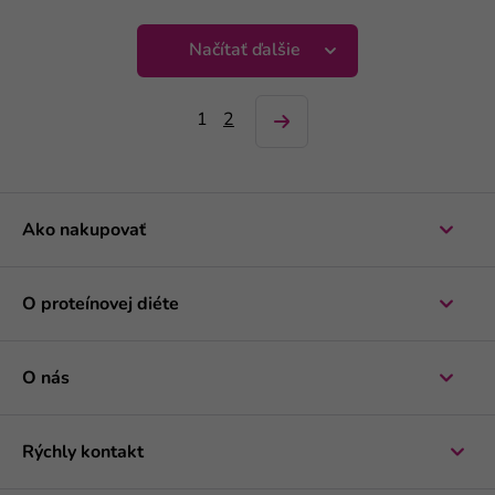
Načítať ďalšie
1
2
Ako nakupovať
O proteínovej diéte
O nás
Rýchly kontakt