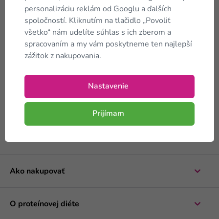
systém, což může napomoci ke snížení zadržování
personalizáciu reklám od
Googlu
a ďalších
vody a zlepšení imunity.
spoločností. Kliknutím na tlačidlo „Povoliť
Čaje na podporu správné funkce jater a žlučníku:
všetko“ nám udelíte súhlas s ich zberom a
Bylinné směsi, které podporují detoxikaci a zdraví
spracovaním a my vám poskytneme ten najlepší
jater a žlučníku. Tyto čaje pomáhají při trávení a
zážitok z nakupovania.
podporují celkovou detoxikaci organismu.
Čaje na odvodnění a pročištění:
Tyto čaje
podporují vylučování přebytečné vody z těla,
Nastavenie
napomáhají detoxikaci a zlepšují funkci ledvin. Jsou
ideální pro boj proti otokům a zadržování vody.
Prijímam
Ako nakupovať
O proteínovej diéte