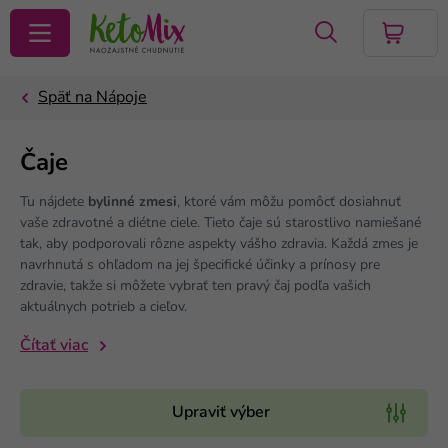
VYHĽADAŤ
Čaje
Tu nájdete
bylinné zmesi
, ktoré vám môžu pomôcť dosiahnuť
vaše zdravotné a diétne ciele. Tieto čaje sú starostlivo namiešané
tak, aby podporovali rôzne aspekty vášho zdravia. Každá zmes je
navrhnutá s ohľadom na jej špecifické účinky a prínosy pre
zdravie, takže si môžete vybrať ten pravý čaj podľa vašich
aktuálnych potrieb a cieľov.
Čítať viac
Upraviť výber