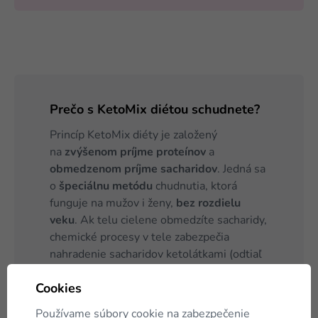
Prečo s KetoMix diétou schudnete?
Princíp KetoMix diéty je založený
na
zvýšenom príjme proteínov
a
obmedzenom príjme sacharidov
. Jedná sa
o
špeciálnu metódu
chudnutia, ktorá
funguje na mužov i ženy,
bez rozdielu
veku
. Ak telu cielene obmedzíte sacharidy,
chemické procesy v tele zabezpečia
nahradenie sacharidov ketolátkami (odtiaľ
pochádza názov diéty). Ketolátky si telo
Cookies
vytvorí z vlastných tukových zásob, preto
je diéta tak efektívna na chudnutie.
Používame súbory cookie na zabezpečenie