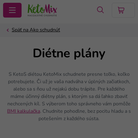
VYHĽADAŤ
Diétne plány
S KetoS diétou KetoMix schudnete presne toľko, koľko
potrebujete. Či už je vaša nadváha v úplných začiatkoch,
alebo sa s ňou už nejakú dobu trápite. Pre každého
máme účinný diétny plán, s ktorým sa dá ľahko zbaviť
nechcených kíl. S výberom toho správneho vám pomôže
BMI kalkulačka
. Chudnite pohodlne, bez pocitu hladu a s
potešením z každého sústa.