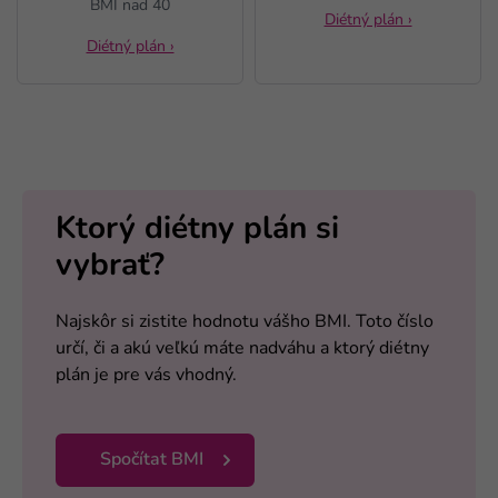
BMI nad 40
Diétný plán ›
Diétný plán ›
Ktorý diétny plán si
vybrať?
Najskôr si zistite hodnotu vášho BMI. Toto číslo
určí, či a akú veľkú máte nadváhu a ktorý diétny
plán je pre vás vhodný.
Spočítat BMI