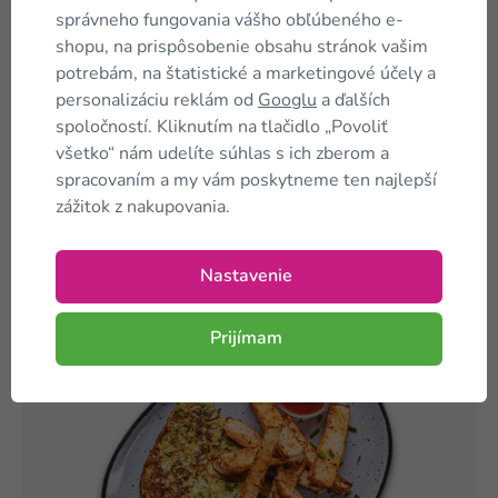
správneho fungovania vášho obľúbeného e-
Nie je preto možné, aby u niekoho diéta
shopu, na prispôsobenie obsahu stránok vašim
„nefungovala“.
Chudnutie s KetoMix
potrebám, na štatistické a marketingové účely a
diétou je navyše veľmi rýchle
. Telo začne
personalizáciu reklám od
Googlu
a ďalších
tukové zásoby spotrebovávať už tretí deň
spoločností. Kliknutím na tlačidlo „Povoliť
od začiatku diéty a od tej chvíle ide ručička
všetko“ nám udelíte súhlas s ich zberom a
na váhe smerom dole. Pri tejto diéte
nie je
spracovaním a my vám poskytneme ten najlepší
nutné cvičiť
, sledovať si kalórie alebo
zážitok z nakupovania.
hladovať. A to je dôvod, prečo je
úspešnosť diéty taká vysoká, a prečo
pomôže schudnúť aj vám
.
Nastavenie
Prijímam