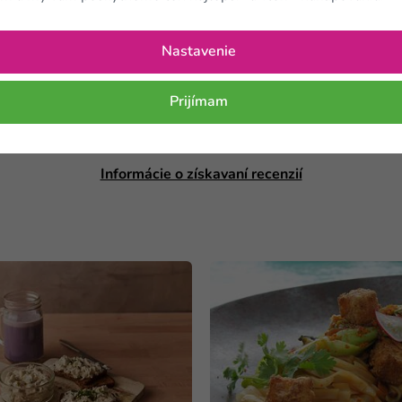
Nastavenie
Prijímam
Tento produkt zatiaľ nemá žiadne textové hodnotenie.
Informácie o získavaní recenzií