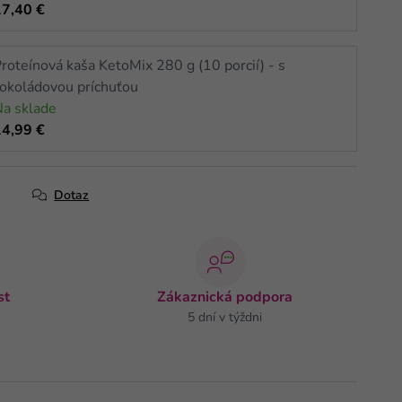
17,40 €
roteínová kaša KetoMix 280 g (10 porcií) - s
čokoládovou príchuťou
Na sklade
14,99 €
Dotaz
st
Zákaznická podpora
5 dní v týždni