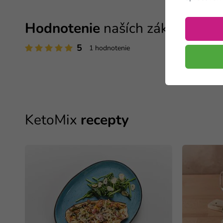
Hodnotenie
naších zákazníkov
5
1 hodnotenie
KetoMix
recepty