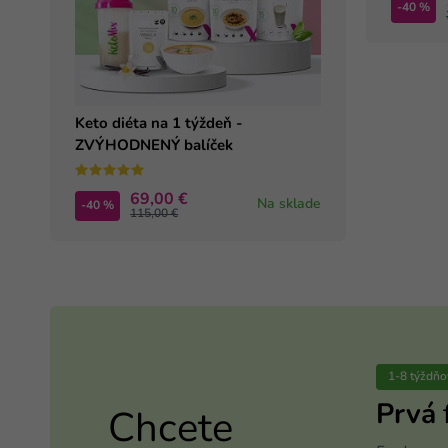
-40 %
Keto diéta na 1 týždeň -
ZVÝHODNENÝ balíček
69,00 €
Na sklade
-40 %
115,00 €
1-8 týždňo
Prvá
Chcete