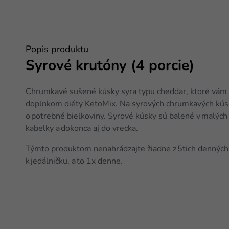
Popis produktu
Syrové krutóny (4 porcie)
Chrumkavé sušené kúsky syra typu cheddar, ktoré vám 
doplnkom diéty KetoMix. Na syrových chrumkavých kúsko
o potrebné bielkoviny. Syrové kúsky sú balené v malých 
kabelky a dokonca aj do vrecka.
Týmto produktom nenahrádzajte žiadne z 5tich denných 
k jedálničku, a to 1x denne.