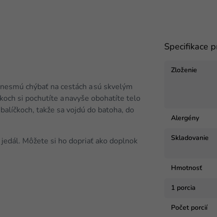
Specifikace 
Zloženie
nesmú chýbať na cestách a sú skvelým
ch si pochutíte a navyše obohatíte telo
balíčkoch, takže sa vojdú do batoha, do
Alergény
Skladovanie
jedál. Môžete si ho dopriať ako doplnok
Hmotnosť
1 porcia
Počet porcií