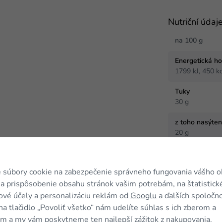
Nutriční údaj
na 100 g
Energetická h
1799 kJ, 450 kc
Tuky
30 g
z toho nasýte
20 g
Sacharidy
0 g
 súbory cookie na zabezpečenie správneho fungovania vášho 
z toho cukry
a prispôsobenie obsahu stránok vašim potrebám, na štatistick
0 g
vé účely a personalizáciu reklám od
Googlu
a ďalších spoločno
na tlačidlo „Povoliť všetko“ nám udelíte súhlas s ich zberom a
m a my vám poskytneme ten najlepší zážitok z nakupovania.