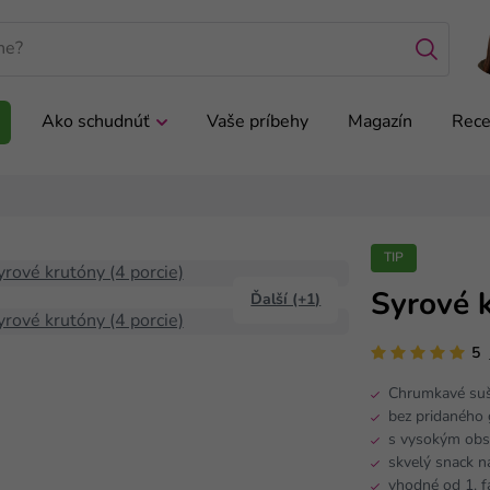
Ako schudnúť
Vaše príbehy
Magazín
Rece
TIP
Syrové k
Ďalší (+1)
5
Chrumkavé suš
bez pridaného
s vysokým obs
skvelý snack n
vhodné od 1. f