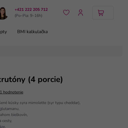
+421 222 205 712
(Po–Pia: 9–16h)
pty
BMI kalkulačka
rutóny (4 porcie)
1 hodnotenie
ené kúsky syra mimolette (syr typu cheddar),
 glutamanu,
ahom bielkovín,
a cesty,
áze.