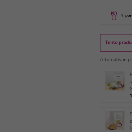
4 porc
Tento produ
Alternatívne p
P
s
P
z