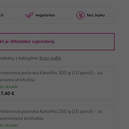
ií
vegetarian
bez lepku
kt je dlhodobo vypredaný.
rodukty z kategórie
Keto jedlá
:
roteínová polievka KetoMix 300 g (10 porcií) - so
yrovou príchuťou
Na sklade
17,40 €
roteínová polievka KetoMix 250 g (10 porcií) - so
eleninovou príchuťou
Na sklade