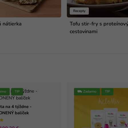
Recepty
á nátierka
Tofu stir-fry s proteínov
cestovinami
rmo
TIP
⛟ Zadarmo
TIP
ta na 4 týždne -
NENÝ balíček