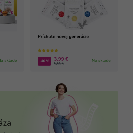
Príchute novej generácie
3,99 €
Na sklade
Na sklade
-40 %
6,65 €
áza