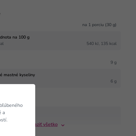
e
na 1 porciu (30 g)
odnota na 100 g
al
540 kJ, 135 kcal
9 g
né mastné kyseliny
6 g
obľúbeného
é a
stí.
Zobraziť všetko