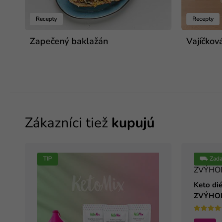
Recepty
Recepty
Zapečený baklažán
Vajíčkov
Zákazníci tiež
kupujú
TIP
⛟ Zada
Keto dié
ZVÝHOD