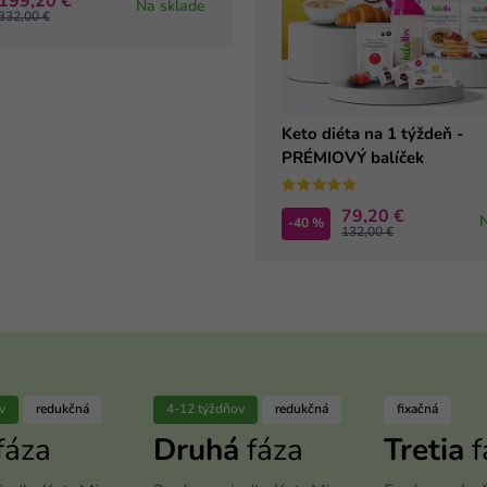
199,20 €
Na sklade
332,00 €
Keto diéta na 1 týždeň -
PRÉMIOVÝ balíček
79,20 €
-40 %
132,00 €
v
redukčná
4-12 týždňov
redukčná
fixačná
fáza
Druhá
fáza
Tretia
f