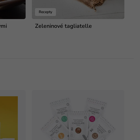
Recepty
ými
Zeleninové tagliatelle