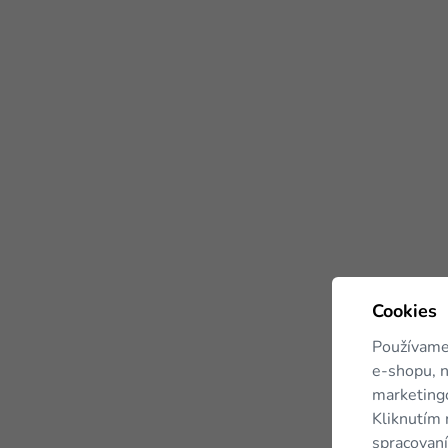
Cookies
Používame
e-shopu, n
marketingo
Kliknutím 
spracovaní