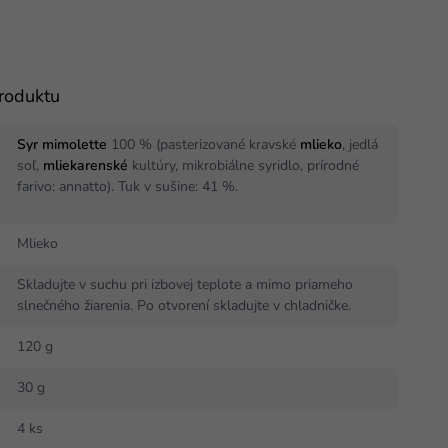
produktu
Syr mimolette
100 % (pasterizované kravské
mlieko
, jedlá
soľ,
mliekarenské
kultúry, mikrobiálne syridlo, prírodné
farivo: annatto). Tuk v sušine: 41 %.
Mlieko
Skladujte v suchu pri izbovej teplote a mimo priameho
slnečného žiarenia. Po otvorení skladujte v chladničke.
120 g
30 g
4 ks