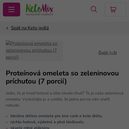
VYHĽADAŤ
Ďalší (+3)
Proteínová omeleta so zeleninovou
príchuťou (7 porcií)
Jedlo, čo je hneď hotové a ešte skvele chutí? To je naša zeleninová
omeleta. Vyskúšajte ju a uvidíte, že jedna porcia vám stačiť
nebude.
Ideálna diétna omeleta pre low carb a keto diétu,
rýchlo hotová, výdatná a plná bielkovín,
skvelý zdroj vlákniny.