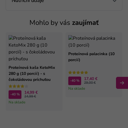
Nutriční údaje
Mohlo by vás
zaujímať
Proteínová palacinka (10
porcií)
Proteínová kaša KetoMix
280 g (10 porcií) - s
17,40 €
čokoládovou príchuťou
-40 %
29,00 €
Na sklade
14,99 €
-40 %
24,99 €
Na sklade