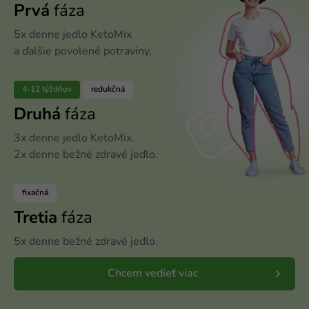
Prvá
fáza
5x denne jedlo KetoMix
a ďalšie povolené potraviny.
4-12 týždňov
redukčná
Druhá
fáza
3x denne jedlo KetoMix.
2x denne bežné zdravé jedlo.
fixačná
Tretia
fáza
5x denne bežné zdravé jedlo.
Chcem vedieť viac