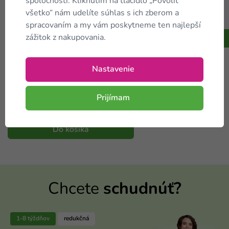
spoločností. Kliknutím na tlačidlo „Povoliť
19,99 €
-40 %
33,32 €
všetko“ nám udelíte súhlas s ich zberom a
Na sklade
spracovaním a my vám poskytneme ten najlepší
zážitok z nakupovania.
Do košíka
Proteínový croissant 6 ks
Nastavenie
19,99 €
Prijímam
-40 %
33,32 €
Na sklade
Do košíka
Chcete
schudnúť?
1-8 týždňov
redukčná