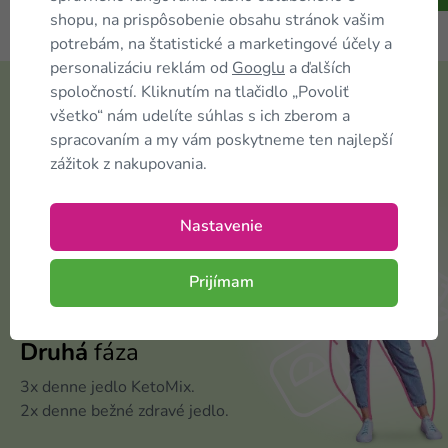
shopu, na prispôsobenie obsahu stránok vašim
potrebám, na štatistické a marketingové účely a
personalizáciu reklám od
Googlu
a ďalších
spoločností. Kliknutím na tlačidlo „Povoliť
Chcete
schudnúť?
všetko“ nám udelíte súhlas s ich zberom a
spracovaním a my vám poskytneme ten najlepší
zážitok z nakupovania.
1-8 týždňov
redukčná
Prvá
fáza
Nastavenie
5x denne jedlo KetoMix
a ďalšie povolené potraviny.
Prijímam
4-12 týždňov
redukčná
Druhá
fáza
3x denne jedlo KetoMix.
2x denne bežné zdravé jedlo.