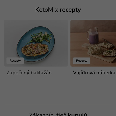
KetoMix
recepty
Recepty
Recepty
Zapečený baklažán
Vajíčková nátierka
Zákazníci tiež
kupujú