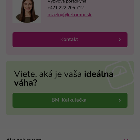
Výživová poradkyňa
+421 222 205 712
otazky@ketomix.sk
Kontakt
Viete, aká je vaša
ideálna
váha?
BMI Kalkulačka