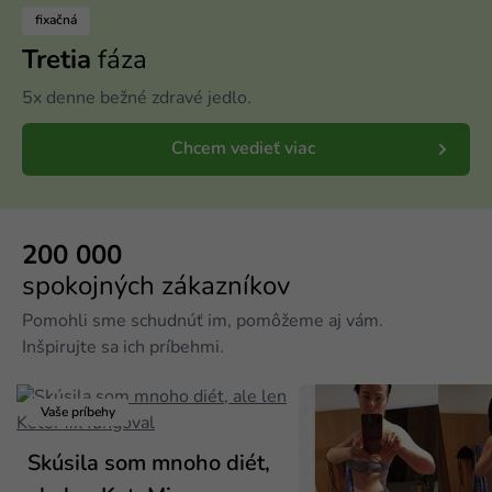
fixačná
Tretia
fáza
5x denne bežné zdravé jedlo.
Chcem vedieť viac
200 000
spokojných zákazníkov
Pomohli sme schudnúť im, pomôžeme aj vám.
Inšpirujte sa ich príbehmi.
Vaše príbehy
Skúsila som mnoho diét,