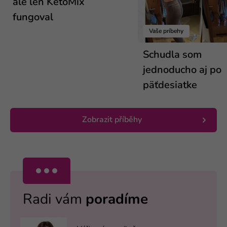
ale len KetoMix
fungoval
Vaše príbehy
Schudla som
jednoducho aj po
päťdesiatke
Zobrazit příběhy
Radi vám
poradíme