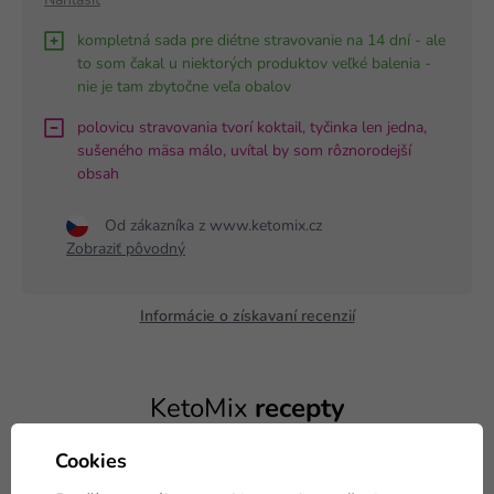
Nahlásiť
kompletná sada pre diétne stravovanie na 14 dní - ale
to som čakal u niektorých produktov veľké balenia -
nie je tam zbytočne veľa obalov
polovicu stravovania tvorí koktail, tyčinka len jedna,
sušeného mäsa málo, uvítal by som rôznorodejší
obsah
Od zákazníka z www.ketomix.cz
Zobraziť pôvodný
Informácie o získavaní recenzií
KetoMix
recepty
Recepty
Recepty
Cookies