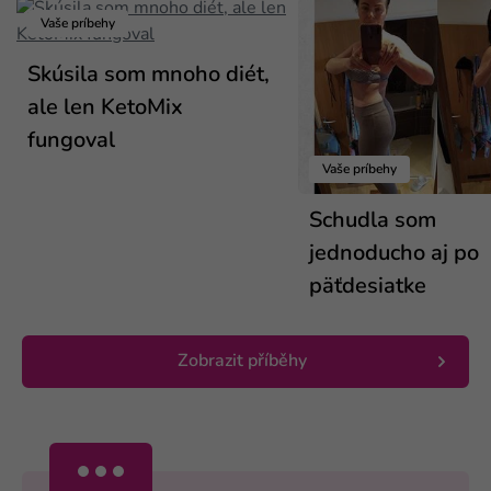
Vaše príbehy
Skúsila som mnoho diét,
ale len KetoMix
fungoval
Vaše príbehy
Schudla som
jednoducho aj po
päťdesiatke
Zobrazit příběhy