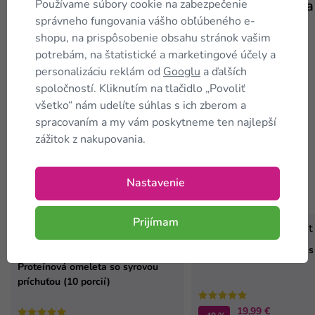
Používame súbory cookie na zabezpečenie
Zapečený baklažán
Vajíčková nátierka
správneho fungovania vášho obľúbeného e-
shopu, na prispôsobenie obsahu stránok vašim
potrebám, na štatistické a marketingové účely a
personalizáciu reklám od
Googlu
a ďalších
spoločností. Kliknutím na tlačidlo „Povoliť
všetko“ nám udelíte súhlas s ich zberom a
spracovaním a my vám poskytneme ten najlepší
zážitok z nakupovania.
Nastavenie
Zákazníci tiež
kupujú
Prijímam
TIP
Proteínový croissant 6 ks
Proteínová omeleta so syrovou
príchuťou (10 porcií)
19,99 €