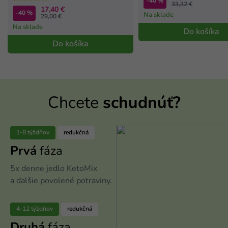
-40 %
33,32 €
17,40 €
-40 %
Na sklade
29,00 €
Na sklade
Do košíka
Do košíka
Chcete
schudnúť?
1-8 týždňov
redukčná
Prvá
fáza
5x denne jedlo KetoMix
a ďalšie povolené potraviny.
4-12 týždňov
redukčná
Druhá
fáza