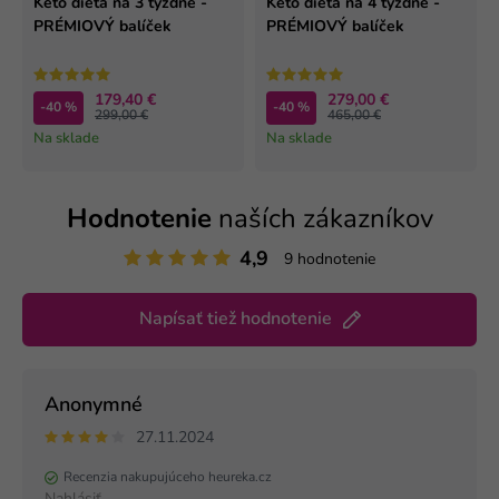
Keto diéta na 3 týždne -
Keto diéta na 4 týždne -
PRÉMIOVÝ balíček
PRÉMIOVÝ balíček
179,40 €
279,00 €
-40 %
-40 %
299,00 €
465,00 €
Na sklade
Na sklade
Hodnotenie
naších zákazníkov
4,9
9 hodnotenie
Napísať tiež hodnotenie
Anonymné
27.11.2024
Recenzia nakupujúceho heureka.cz