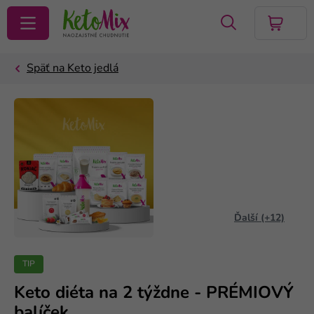
VYHĽADAŤ
Ďalší (+12)
TIP
Keto diéta na 2 týždne - PRÉMIOVÝ
balíček