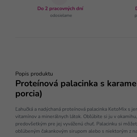
Do 2 pracovných dní
odosielame
p
Popis produktu
Proteínová palacinka s karame
porcia)
Ľahučká a nadýchaná proteínová palacinka KetoMix s j
vitamínov a minerálnych látok. Obľúbite si ju v okamihu, 
predovšetkým pre jej vyváženú chuť. Palacinku si môž
obľúbeným čakankovým sirupom alebo s niektorým z na