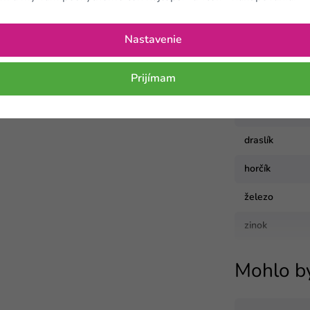
Nastavenie
Vitamíny a mi
Vitamín
Prijímam
vitamín A
draslík
horčík
železo
zinok
Mohlo b