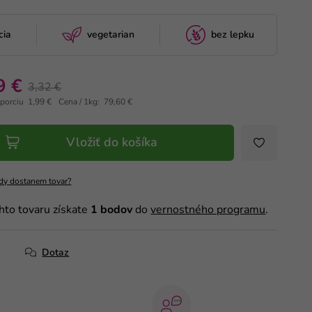
cia
vegetarian
bez lepku
9 €
3,32 €
 porciu 1,99 €
Cena / 1kg: 79,60 €
Vložiť do košíka
dy dostanem tovar?
hto tovaru získate
1
bodov
do
vernostného programu
.
Dotaz