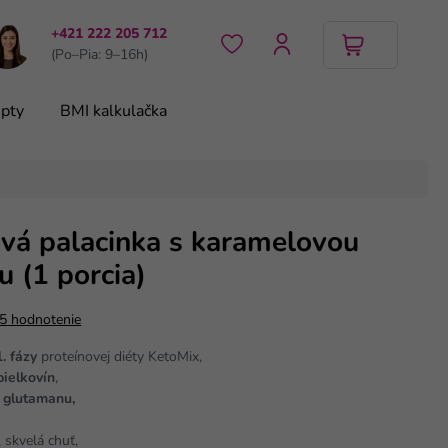
+421 222 205 712
(Po–Pia: 9–16h)
pty
BMI kalkulačka
ová palacinka s karamelovou
u (1 porcia)
5 hodnotenie
. fázy
proteínovej diéty KetoMix,
bielkovín
,
o glutamanu,
, skvelá chuť,