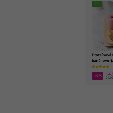
TIP
Proteínová 
banánovo-j
príchuťou (1
14,
-40 %
24,9