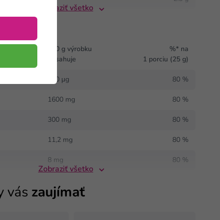
Zobraziť všetko
nerální látky
100 g výrobku
%* na
obsahuje
1 porciu (25 g)
640 μg
80 %
1600 mg
80 %
300 mg
80 %
11,2 mg
80 %
8 mg
80 %
Zobraziť všetko
y vás
zaujímať