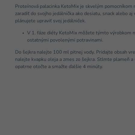
Proteínová palacinka KetoMix je skvelým pomocníkom n
zaradiť do svojho jedálnička ako desiatu, snack alebo aj
plánujete upraviť svoj jedálniček.
V 1. fáze diéty KetoMix môžete týmto výrobkom nah
ostatnými povolenými potravinami.
Do šejkra nalejte 100 ml pitnej vody. Pridajte obsah v
nalejte kvapku oleja a zmes zo šejkra. Stlmte plameň a
opatrne otočte a smažte ďalšie 4 minúty.