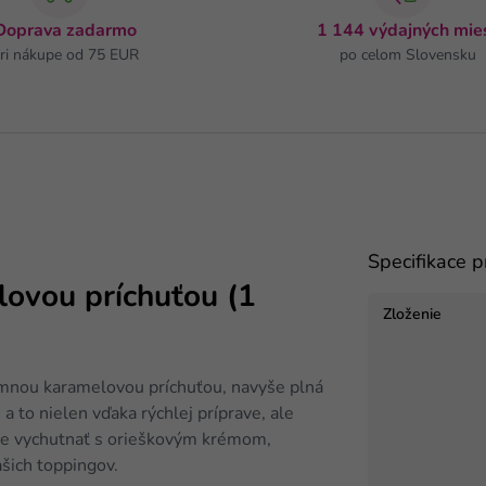
Doprava zadarmo
1 144 výdajných mie
ri nákupe od 75 EUR
po celom Slovensku
Specifikace 
lovou príchuťou (1
Zloženie
emnou karamelovou príchuťou, navyše plná
a to nielen vďaka rýchlej príprave, ale
ete vychutnať s orieškovým krémom,
šich toppingov.