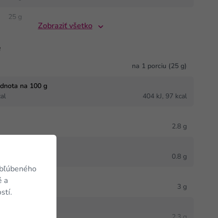
25 g
Zobraziť všetko
e
na 1 porciu (25 g)
odnota na 100 g
al
404 kJ, 97 kcal
2.8 g
né mastné kyseliny
0.8 g
obľúbeného
é a
3 g
stí.
2.3 g