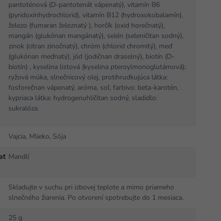
pantoténová (D-pantotenát vápenatý), vitamín B6
(pyridoxínhydrochlorid), vitamín B12 (hydroxokobalamín),
železo (fumaran železnatý ), horčík (oxid horečnatý),
mangán (glukónan mangánatý), selén (seleničitan sodný),
zinok (citran zinočnatý), chróm (chlorid chromitý), meď
(glukónan meďnatý), jód (jodičnan draselný), biotín (D-
biotín) , kyselina listová (kyselina pteroylmonoglutámová);
ryžová múka, slnečnicový olej, protihrudkujúca látka:
fosforečnan vápenatý, aróma, soľ, farbivo: beta-karotén,
kypriaca látka: hydrogenuhličitan sodný, sladidlo:
sukralóza.
Vajcia, Mlieko, Sója
ať
Mandlí
Skladujte v suchu pri izbovej teplote a mimo priameho
slnečného žiarenia. Po otvorení spotrebujte do 1 mesiaca.
25 g