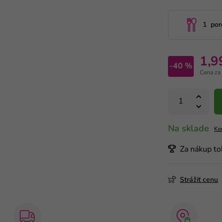
1 por
1,9
-40 %
Cena za
Na sklade
Ke
Za nákup to
Strážiť cenu