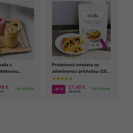
kaša s
Proteínová omeleta so
ablkovou
zeleninovou príchuťou (10
0 porcií)
porcií)
99 €
17,40 €
Na sklade
Na sklade
-40 %
9 €
29,00 €