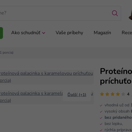
Ako schudnúť
Vaše príbehy
Magazín
Rece
1 porcia)
Proteín
príchuťo
4
Ďalší (+1)
vhodná už od
1
vysoký obsah
bez pridanéh
bez lepku,
rýchla príprava