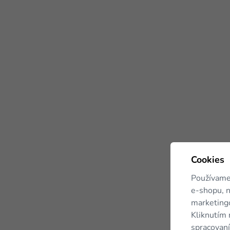
Cookies
Používame
e-shopu, n
marketingo
Kliknutím 
spracovaní