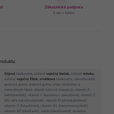
st
Zákaznická podpora
5 dní v týždni
produktu
Sójová
bielkovina
,
sušený
vaječný bielok,
sušené
mlieko,
sušený
vaječný žĺtok, srvátková
bielkovina, zahusťovadlá:
guarová guma, arabská guma; zmes vitamínov a
minerálnych látok: draslík (chlorid draselný), vitamín A
(retinylacetát), vitamín C (kyselina L-askorbová), vitamín E
(DL-alfa-tokoferolacetát), vitamín D (cholekalciferol),
vitamín C (fylochinón), vitamín B1 (tiamínmononitrát),
vitamín B2 (riboflavín), niacín (nikotínamid), kyselina