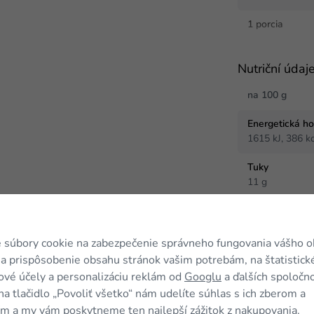
1 porcia
Nutriční údaj
na 100 g
Energetická h
1615 kJ, 386 kc
Tuky
11 g
z toho nasýte
3 g
 súbory cookie na zabezpečenie správneho fungovania vášho 
Sacharidy
a prispôsobenie obsahu stránok vašim potrebám, na štatistick
12 g
vé účely a personalizáciu reklám od
Googlu
a ďalších spoločno
na tlačidlo „Povoliť všetko“ nám udelíte súhlas s ich zberom a
z toho cukry
m a my vám poskytneme ten najlepší zážitok z nakupovania.
9 g