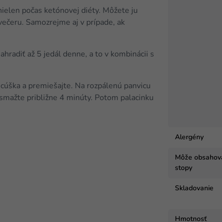
ielen počas ketónovej diéty. Môžete ju
 večeru. Samozrejme aj v prípade, ak
radiť až 5 jedál denne, a to v kombinácii s
recúška a premiešajte. Na rozpálenú panvicu
 smažte približne 4 minúty. Potom palacinku
Alergény
Môže obsahov
stopy
Skladovanie
Hmotnosť