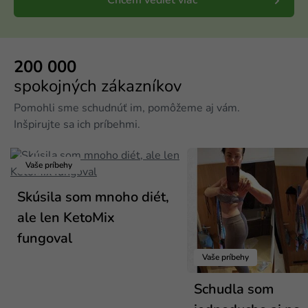
Chcem vedieť viac
200 000
spokojných zákazníkov
Pomohli sme schudnúť im, pomôžeme aj vám.
Inšpirujte sa ich príbehmi.
Vaše príbehy
Skúsila som mnoho diét,
ale len KetoMix
fungoval
Vaše príbehy
Schudla som