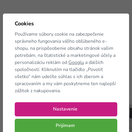
Cookies
Používame súbory cookie na zabezpečenie
správneho fungovania vášho obľúbeného e-
shopu, na prispôsobenie obsahu stránok vašim
potrebám, na štatistické a marketingové účely a
personalizáciu reklám od
Googlu
a ďalších
spoločností. Kliknutím na tlačidlo „Povoliť
všetko“ nám udelíte súhlas s ich zberom a
spracovaním a my vám poskytneme ten najlepší
Zákazníci tiež
kupujú
zážitok z nakupovania.
Nastavenie
TIP
TIP
Prijímam