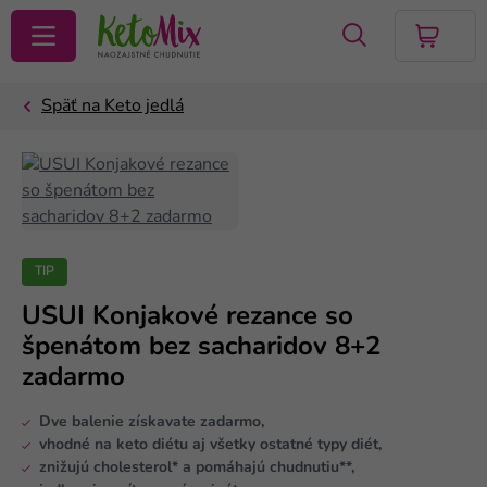
VYHĽADAŤ
TIP
USUI Konjakové rezance so
špenátom bez sacharidov 8+2
zadarmo
Dve balenie získavate zadarmo,
vhodné na keto diétu aj všetky ostatné typy diét,
znižujú cholesterol* a pomáhajú chudnutiu**,