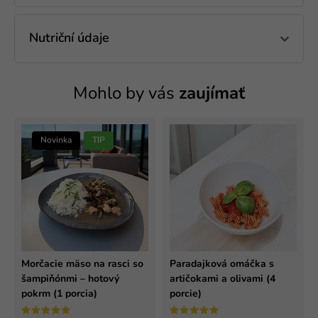
Nutriční údaje
Mohlo by vás
zaujímať
Novinka
TIP
Morčacie mäso na rasci so
Paradajková omáčka s
šampiňónmi – hotový
artičokami a olivami (4
pokrm (1 porcia)
porcie)