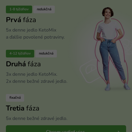
1-8 týždňov
redukčná
Prvá
fáza
5x denne jedlo KetoMix
a ďalšie povolené potraviny.
4-12 týždňov
redukčná
Druhá
fáza
3x denne jedlo KetoMix.
2x denne bežné zdravé jedlo.
fixačná
Tretia
fáza
5x denne bežné zdravé jedlo.