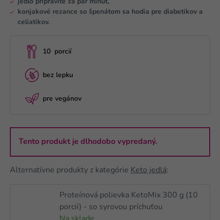
jedlo pripravíte za pár minút,
konjakové rezance so špenátom sa hodia pre diabetikov a
celiatikov.
10 porcií
bez lepku
pre vegánov
Tento produkt je dlhodobo vypredaný.
Alternatívne produkty z kategórie
Keto jedlá
:
Proteínová polievka KetoMix 300 g (10
porcií) - so syrovou príchuťou
Na sklade