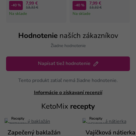
7,99 €
7,99 €
-40 %
-40 %
13,32 €
13,32 €
Na sklade
Na sklade
Hodnotenie
naších zákazníkov
Žiadne hodnotenie
Napísať tiež hodnotenie
Tento produkt zatiaľ nemá žiadne hodnotenie.
Informácie o získavaní recenzií
KetoMix
recepty
Recepty
Recepty
Zapečený baklažán
Vajíčková nátierka