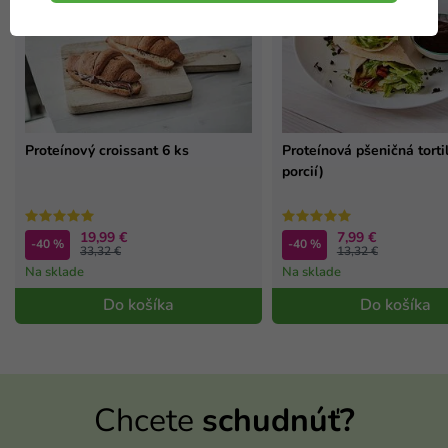
Proteínový croissant 6 ks
Proteínová pšeničná tortil
porcií)
19,99 €
7,99 €
-40 %
-40 %
33,32 €
13,32 €
Na sklade
Na sklade
Do košíka
Do košíka
Chcete
schudnúť?