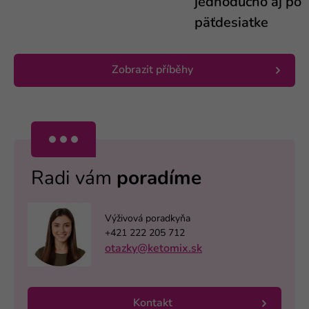
jednoducho aj po
päťdesiatke
Zobrazit příběhy
Radi vám
poradíme
Výživová poradkyňa
+421 222 205 712
otazky@ketomix.sk
Kontakt