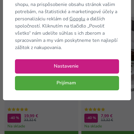
Zákazníci tiež
kupujú
shopu, na prispôsobenie obsahu stránok vašim
potrebám, na štatistické a marketingové účely a
personalizáciu reklám od
Googlu
a ďalších
TIP
TIP
spoločností. Kliknutím na tlačidlo „Povoliť
všetko“ nám udelíte súhlas s ich zberom a
spracovaním a my vám poskytneme ten najlepší
zážitok z nakupovania.
Nastavenie
Prijímam
Proteínový croissant 6 ks
Proteínová pšeničná tortil
porcií)
19,99 €
7,99 €
-40 %
-40 %
33,32 €
13,32 €
Na sklade
Na sklade