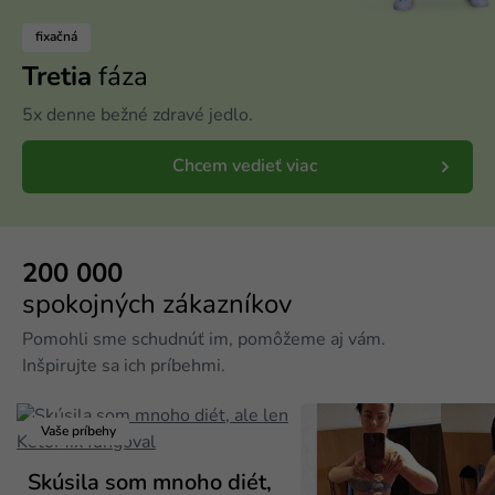
fixačná
Tretia
fáza
5x denne bežné zdravé jedlo.
Chcem vedieť viac
200 000
spokojných zákazníkov
Pomohli sme schudnúť im, pomôžeme aj vám.
Inšpirujte sa ich príbehmi.
Vaše príbehy
Skúsila som mnoho diét,