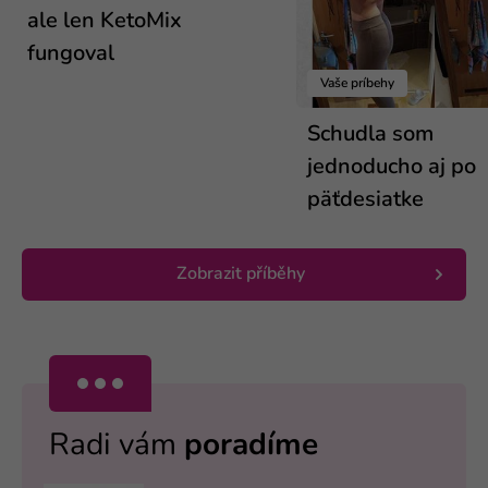
ale len KetoMix
fungoval
Vaše príbehy
Schudla som
jednoducho aj po
päťdesiatke
Zobrazit příběhy
Radi vám
poradíme