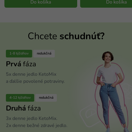
Do košíka
Do košíka
Chcete
schudnúť?
1-8 týždňov
redukčná
Prvá
fáza
5x denne jedlo KetoMix
a ďalšie povolené potraviny.
4-12 týždňov
redukčná
Druhá
fáza
3x denne jedlo KetoMix.
2x denne bežné zdravé jedlo.