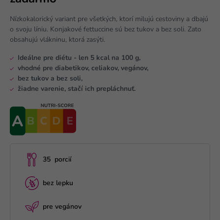
Nízkokalorický variant pre všetkých, ktorí milujú cestoviny a dbajú
o svoju líniu. Konjakové fettuccine sú bez tukov a bez soli. Zato
obsahujú vlákninu, ktorá zasýti.
Ideálne pre diétu - len 5 kcal na 100 g,
vhodné pre diabetikov, celiakov, vegánov,
bez tukov a bez soli,
žiadne varenie, stačí ich prepláchnuť.
35 porcií
bez lepku
pre vegánov