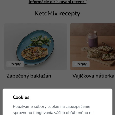
Informácie o získavaní recenzií
KetoMix
recepty
Recepty
Recepty
Zapečený baklažán
Vajíčková nátierka
Cookies
Používame súbory cookie na zabezpečenie
správneho fungovania vášho obľúbeného e-