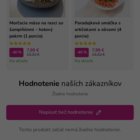
Morčacie mäso na rasci so
Paradajková omáčka s
šampiňónmi – hotový
artičokami a olivami (4
pokrm (1 porcia)
porcie)
7,99 €
7,99 €
-40 %
-40 %
13,32 €
13,32 €
Na sklade
Na sklade
Hodnotenie
naších zákazníkov
Žiadne hodnotenie
Napísať tiež hodnotenie
Tento produkt zatiaľ nemá žiadne hodnotenie.