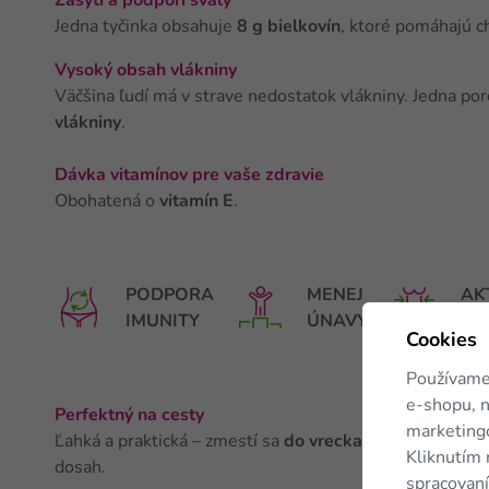
Zasýti a podporí svaly
Jedna tyčinka obsahuje
8 g bielkovín
, ktoré pomáhajú c
Vysoký obsah vlákniny
Väčšina ľudí má v strave nedostatok vlákniny. Jedna por
vlákniny
.
Dávka vitamínov pre vaše zdravie
Obohatená o
vitamín E
.
PODPORA
MENEJ
AK
IMUNITY
ÚNAVY
ME
Cookies
Používame
e-shopu, n
Perfektný na cesty
marketingo
Ľahká a praktická – zmestí sa
do vrecka, kabelky aj do 
Kliknutím 
dosah.
spracovaní