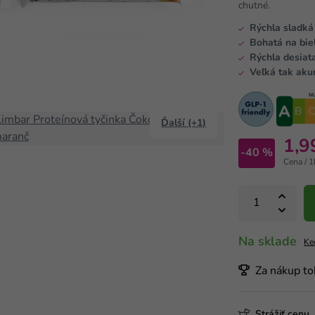
chutné.
Rýchla sladká 
Bohatá na biel
Rýchla desiat
Veľká tak akur
Ďalší (+1)
1,9
-40 %
Cena / 1
Na sklade
Ke
Za nákup to
Strážiť cenu