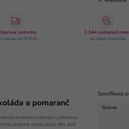
Doprava zadarmo
1 144 výdajných mie
ri nákupe od 75 EUR
po celom Slovensku
Specifikace 
okoláda a pomaranč
Zloženie
raktická proteínová desiata s lahodnou
rýchly doplnok stravy počas dňa, keď