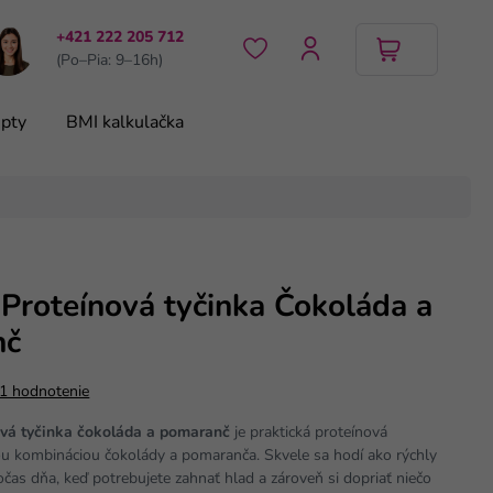
+421 222 205 712
(Po–Pia: 9–16h)
pty
BMI kalkulačka
Proteínová tyčinka Čokoláda a
nč
1 hodnotenie
ová tyčinka čokoláda a pomaranč
je praktická proteínová
ou kombináciou čokolády a pomaranča. Skvele sa hodí ako rýchly
čas dňa, keď potrebujete zahnať hlad a zároveň si dopriať niečo