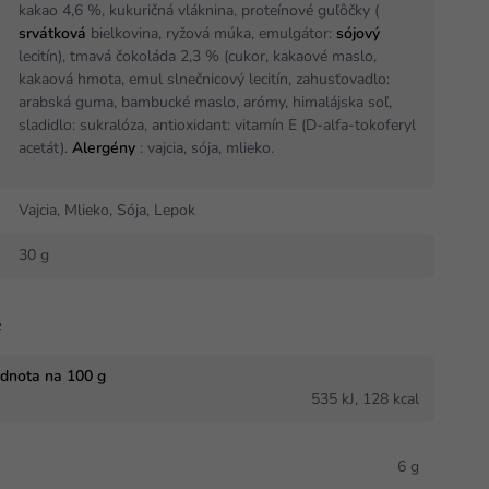
kakao 4,6 %, kukuričná vláknina, proteínové guľôčky (
srvátková
bielkovina, ryžová múka, emulgátor:
sójový
lecitín), tmavá čokoláda 2,3 % (cukor, kakaové maslo,
kakaová hmota, emul slnečnicový lecitín, zahusťovadlo:
arabská guma, bambucké maslo, arómy, himalájska soľ,
sladidlo: sukralóza, antioxidant: vitamín E (D-alfa-tokoferyl
acetát).
Alergény
: vajcia, sója, mlieko.
Vajcia, Mlieko, Sója, Lepok
30 g
e
odnota na 100 g
J
535 kJ, 128 kcal
6 g