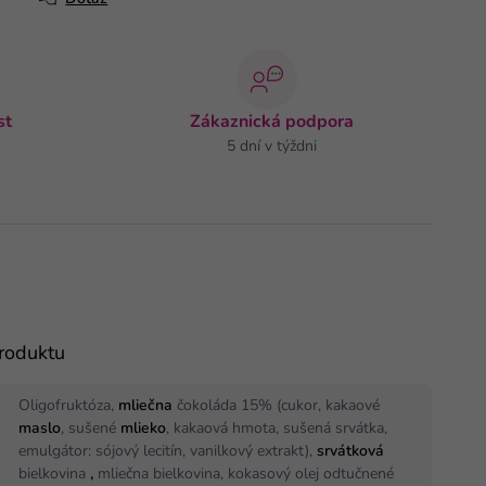
st
Zákaznická podpora
5 dní v týždni
produktu
Oligofruktóza,
mliečna
čokoláda 15% (cukor, kakaové
maslo
, sušené
mlieko
, kakaová hmota, sušená srvátka,
emulgátor: sójový lecitín, vanilkový extrakt),
srvátková
bielkovina
,
mliečna bielkovina, kokasový olej odtučnené