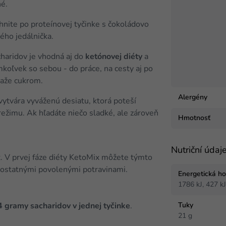
né.
hnite po proteínovej tyčinke s čokoládovo
ého jedálnička.
haridov je vhodná aj do
ketónovej diéty
a
amkoľvek so sebou - do práce, na cesty aj po
ťaže cukrom.
Alergény
vytvára vyváženú desiatu, ktorá poteší
ežimu. Ak hľadáte niečo sladké, ale zároveň
Hmotnosť
Nutriční údaj
. V prvej fáze diéty KetoMix môžete týmto
s ostatnými povolenými potravinami.
Energetická h
1786 kJ, 427 k
Tuky
4 gramy sacharidov v jednej tyčinke
.
21 g