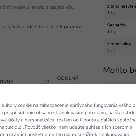
z toho nasýte
hrániť svalovú hmotu a zasýtia vás.
14 g
Sacharidy
cia tyčinky dodá telu celých
6 gramov
14 g
z toho cukry
11 g
Mohlo b
ODOLNÁ
TÍVNY
NERVOVÁ
TABOLIZMUS
TIP
SÚSTAVA
 súbory cookie na zabezpečenie správneho fungovania vášho 
a prispôsobenie obsahu stránok vašim potrebám, na štatistick
vé účely a personalizáciu reklám od
Googlu
a ďalších spoločno
priehradky v aute
, takže ju máte vždy na
na tlačidlo „Povoliť všetko“ nám udelíte súhlas s ich zberom a
m a my vám poskytneme ten najlepší zážitok z nakupovania.