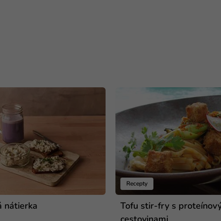
Recepty
á nátierka
Tofu stir-fry s proteínov
cestovinami