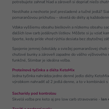
potrebujete zahnať hlad a zároveň si dopriať niečo chut
Nestíhate a nechcete jesť presladené a tučné jedlá? Sia
pomarančovou príchuťou – skvelá do diéty aj každodenn
Vďaka vyššiemu obsahu bielkovín a nízkemu obsahu sac
ďalších low carb jedálnych lístkov. Môžete si ju vziať k
športe, kedy príde vhod rýchla desiata bez zbytočnej zá
Spojenie jemnej čokolády a sviežej pomarančovej chuti 
chuťové bunky a zároveň zapadne do vášho výživového r
funkčné, Slimbar je ideálna voľba.
Proteínová tyčinka a diéta KetoMix
Jedna tyčinka nahrádza jedno denné jedlo diéty KetoMix
výrobkom nahradiť až 2 jedlá denne, a to v kombinácii 
Sacharidy pod kontrolou
Skvelá voľba pre keto aj pre low carb stravovanie -
len 