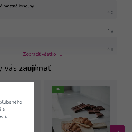
né mastné kyseliny
4 g
4 g
3 g
Zobraziť všetko
y vás
zaujímať
TIP
obľúbeného
é a
stí.