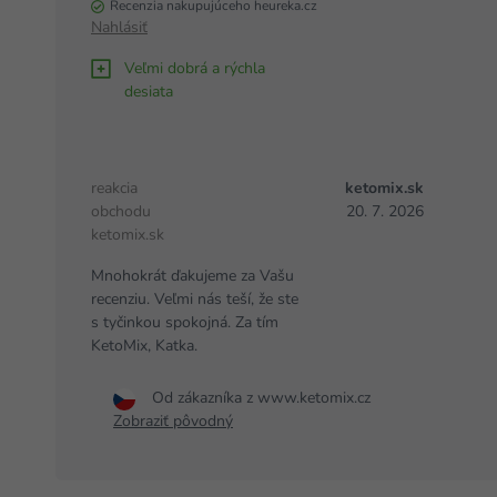
Recenzia nakupujúceho heureka.cz
Nahlásiť
Veľmi dobrá a rýchla
desiata
reakcia
ketomix.sk
obchodu
20. 7. 2026
ketomix.sk
Mnohokrát ďakujeme za Vašu
recenziu. Veľmi nás teší, že ste
s tyčinkou spokojná. Za tím
KetoMix, Katka.
Od zákazníka z www.ketomix.cz
Zobraziť pôvodný