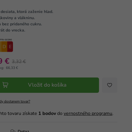
desiata, ktorá zaženie hlad.
koviny a vlákninu.
a bez pridaného cukru.
át do vrecka.
9 €
3,32 €
kg: 66,33 €
Vložiť do košíka
dy dostanem tovar?
hto tovaru získate
1
bodov
do
vernostného programu
.
Dotaz