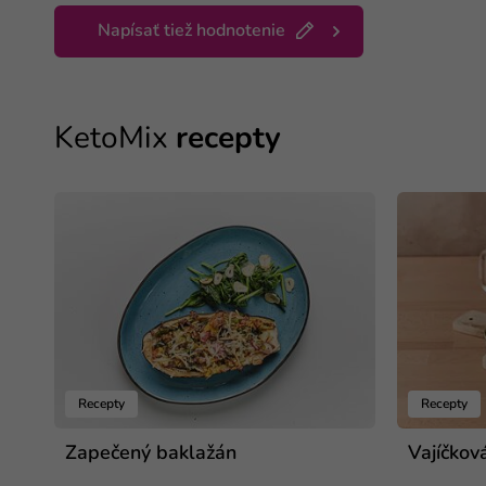
Napísať tiež hodnotenie
KetoMix
recepty
Recepty
Recepty
Zapečený baklažán
Vajíčkov