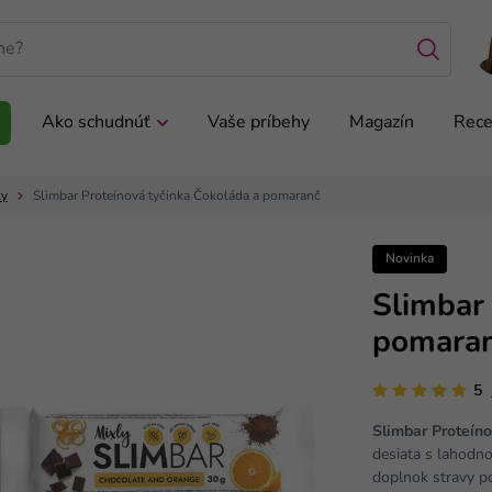
Ako schudnúť
Vaše príbehy
Magazín
Rece
ky
Slimbar Proteínová tyčinka Čokoláda a pomaranč
Novinka
Slimbar 
pomara
5
Slimbar Proteín
desiata s lahodn
doplnok stravy po