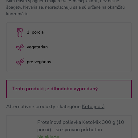
Slim Pasta spaghetti majú o 90 % menej kalórií , než bežné
špagety. Nevaria sa, nepreplachuju sa a sú určené na okamžitú
konzumáciu.
1 porcia
vegetarian
pre vegánov
Tento produkt je dlhodobo vypredaný.
Alternatívne produkty z kategórie
Keto jedlá
:
Proteínová polievka KetoMix 300 g (10
porcií) - so syrovou príchuťou
Na sklade