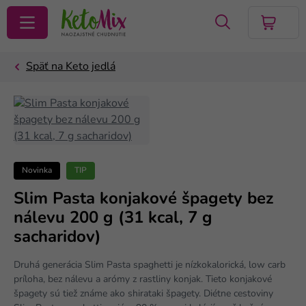
VYHĽADAŤ
Novinka
TIP
Slim Pasta konjakové špagety bez
nálevu 200 g (31 kcal, 7 g
sacharidov)
Druhá generácia Slim Pasta spaghetti je nízkokalorická, low carb
príloha, bez nálevu a arómy z rastliny konjak. Tieto konjakové
špagety sú tiež známe ako shirataki špagety. Diétne cestoviny