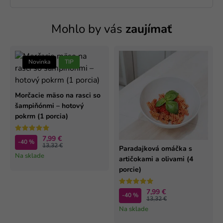
Mohlo by vás
zaujímať
Novinka
TIP
Morčacie mäso na rasci so
šampiňónmi – hotový
pokrm (1 porcia)
7,99 €
-40 %
13,32 €
Paradajková omáčka s
Na sklade
artičokami a olivami (4
porcie)
7,99 €
-40 %
13,32 €
Na sklade