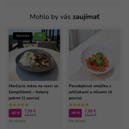
Mohlo by vás
zaujímať
Novinka
TIP
Morčacie mäso na rasci so
Paradajková omáčka s
šampiňónmi – hotový
artičokami a olivami (4
pokrm (1 porcia)
porcie)
7,99 €
7,99 €
-40 %
-40 %
13,32 €
13,32 €
Na sklade
Na sklade