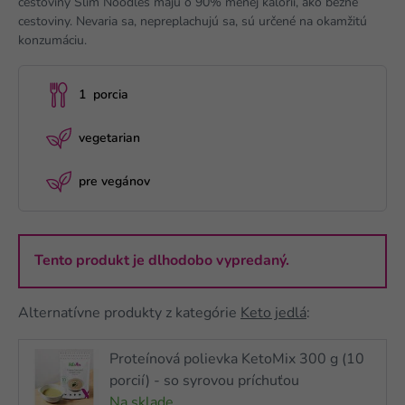
cestoviny Slim Noodles majú o 90% menej kalórií, ako bežné
cestoviny. Nevaria sa, nepreplachujú sa, sú určené na okamžitú
konzumáciu.
1 porcia
vegetarian
pre vegánov
Tento produkt je dlhodobo vypredaný.
Alternatívne produkty z kategórie
Keto jedlá
:
Proteínová polievka KetoMix 300 g (10
porcií) - so syrovou príchuťou
Na sklade