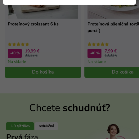
Proteínový croissant 6 ks
Proteínová pšeničná tortil
porcií)
19,99 €
7,99 €
-40 %
-40 %
33,32 €
13,32 €
Na sklade
Na sklade
Do košíka
Do košíka
Chcete
schudnúť?
1-8 týždňov
redukčná
Prvá
fáza