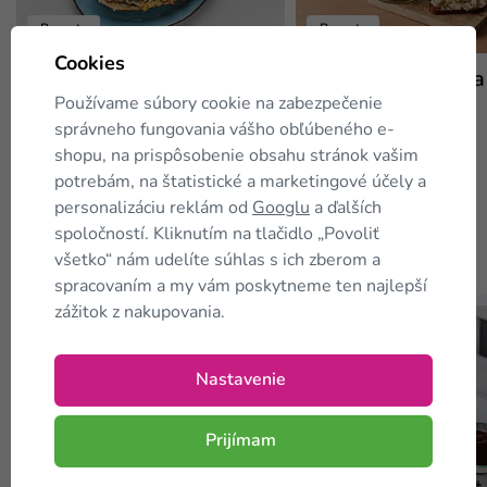
Recepty
Recepty
Cookies
Zapečený baklažán
Vajíčková nátierka
Používame súbory cookie na zabezpečenie
správneho fungovania vášho obľúbeného e-
shopu, na prispôsobenie obsahu stránok vašim
potrebám, na štatistické a marketingové účely a
personalizáciu reklám od
Googlu
a ďalších
spoločností. Kliknutím na tlačidlo „Povoliť
Zákazníci tiež
kupujú
všetko“ nám udelíte súhlas s ich zberom a
spracovaním a my vám poskytneme ten najlepší
zážitok z nakupovania.
TIP
TIP
Nastavenie
Prijímam