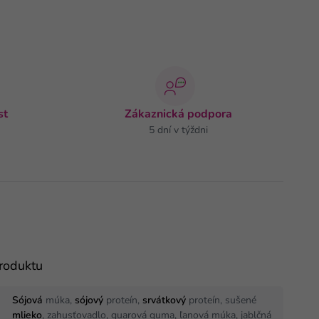
st
Zákaznická podpora
5 dní v týždni
produktu
Sójová
múka,
sójový
proteín,
srvátkový
proteín, sušené
mlieko
, zahusťovadlo, guarová guma, ľanová múka, jablčná