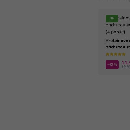
TIP
Proteínové 
príchuťou s
(4 porcie)
11,
-40 %
19,9