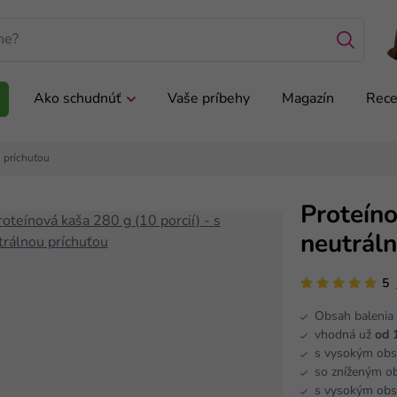
Ako schudnúť
Vaše príbehy
Magazín
Rece
u príchuťou
Proteíno
neutrál
5
Obsah balenia 
vhodná už
od 1
s vysokým o
so zníženým 
s vysokým ob