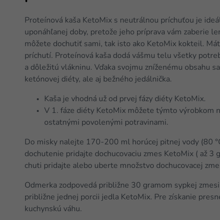
Proteínová kaša KetoMix s neutrálnou príchuťou je ideá
uponáhľanej doby, pretože jeho príprava vám zaberie le
môžete dochutiť sami, tak isto ako KetoMix kokteil. Má
príchutí. Proteínová kaša dodá vášmu telu všetky potreb
a dôležitú vlákninu. Vďaka svojmu zníženému obsahu sa
ketónovej diéty, ale aj bežného jedálnička.
Kaša je vhodná už od prvej fázy diéty KetoMix.
V 1. fáze diéty KetoMix môžete týmto výrobkom nah
ostatnými povolenými potravinami.
Do misky nalejte 170-200 ml horúcej pitnej vody (80 °C)
dochutenie pridajte dochucovaciu zmes KetoMix ( až 3 g)
chuti pridajte alebo uberte množstvo dochucovacej zme
Odmerka zodpovedá približne 30 gramom sypkej zmesi
približne jednej porcii jedla KetoMix. Pre získanie pre
kuchynskú váhu.