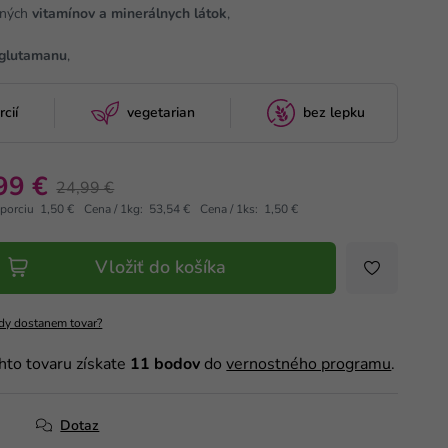
tných
vitamínov a minerálnych látok
,
glutamanu
,
cií
vegetarian
bez lepku
99 €
24,99 €
 porciu 1,50 €
Cena / 1kg: 53,54 €
Cena / 1ks: 1,50 €
Vložiť do košíka
dy dostanem tovar?
hto tovaru získate
11
bodov
do
vernostného programu
.
Dotaz