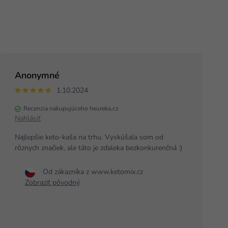
Anonymné
1.10.2024
Recenzia nakupujúceho heureka.cz
Nahlásiť
Najlepšie keto-kaša na trhu. Vyskúšala som od
rôznych značiek, ale táto je zďaleka bezkonkurenčná :)
Od zákazníka z www.ketomix.cz
Zobraziť pôvodný