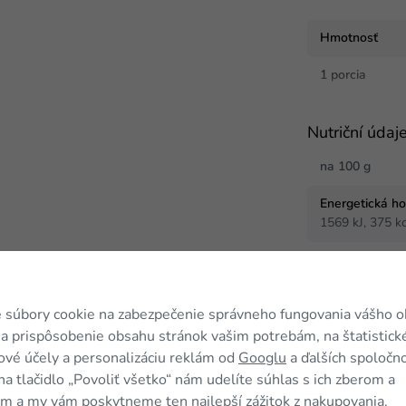
Hmotnosť
1 porcia
Nutriční údaj
na 100 g
Energetická h
1569 kJ, 375 kc
Tuky
11 g
 súbory cookie na zabezpečenie správneho fungovania vášho 
z toho nasýte
4 g
a prispôsobenie obsahu stránok vašim potrebám, na štatistick
vé účely a personalizáciu reklám od
Googlu
a ďalších spoločno
Sacharidy
na tlačidlo „Povoliť všetko“ nám udelíte súhlas s ich zberom a
11 g
m a my vám poskytneme ten najlepší zážitok z nakupovania.