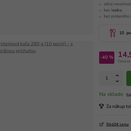
zdroj nevyhnu
bez l
epku
,
bez pridaného
10 por
14,
-40 %
Cena za
Na sklade
Ke
Za nákup to
Strážiť cenu