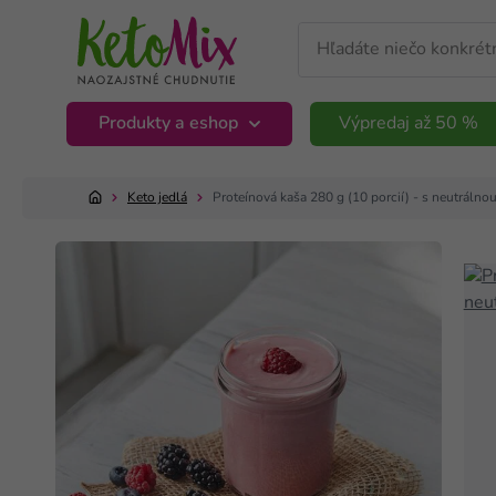
Produkty a eshop
Výpredaj až 50 %
Keto jedlá
Proteínová kaša 280 g (10 porcií) - s neutrálno