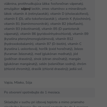
vláknina, protihrudkujúca látka: fosforečnan vápenatý,
emulgátor:
sójový
lecitín, zmes vitamínov a minerálnych
látok: vitamín A (retinylacetát), vitamín D (cholecalciferol),
vitamín E (DL-alfa-tokoferolacetát ), vitamín K (fylochinón),
vitamín B1 (tiamínmononitrát), vitamín B2 (riboflavín),
vitamín B3 (nikotínamid), vitamín B5 (D-pantotenát
vápenatý), vitamín B6 (pyridoxínhydrochlorid), vitamín B9
(kyselina pteroylmonoglutámová), vitamín B12
(hydroxokobalamín), vitamín B7 (D-biotín), vitamín C
(kyselina L-askorbová), horčík (oxid horečnatý), železo
(furaman železnatý), meď (glukónan meďnatý), jód
(jodičnan draselný), zinok (citran zinočnatý), mangán
(glukónan mangánatý), selén (seleničitan sodný), chróm
(chlorid chromitý), draslík (chlorid draselný); jedlá soľ.
Vajcia, Mlieko, Sója
Po otvorení spotrebujte do 1 mesiaca.
Skladujte v suchu pri izbovej teplote a mimo priameho