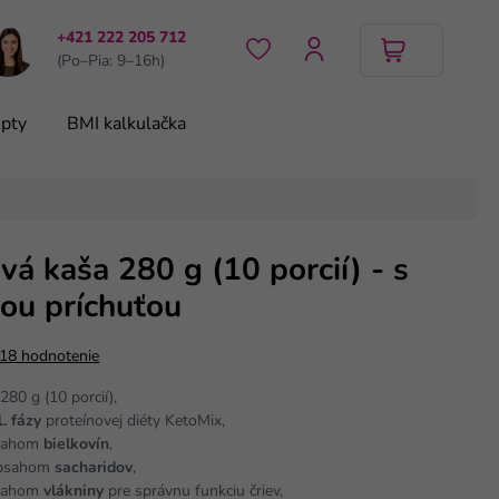
+421 222 205 712
(Po–Pia: 9–16h)
pty
BMI kalkulačka
vá kaša 280 g (10 porcií) - s
nou príchuťou
18 hodnotenie
280 g (10 porcií),
. fázy
proteínovej diéty KetoMix,
bsahom
bielkovín
,
obsahom
sacharidov
,
sahom
vlákniny
pre správnu funkciu čriev,