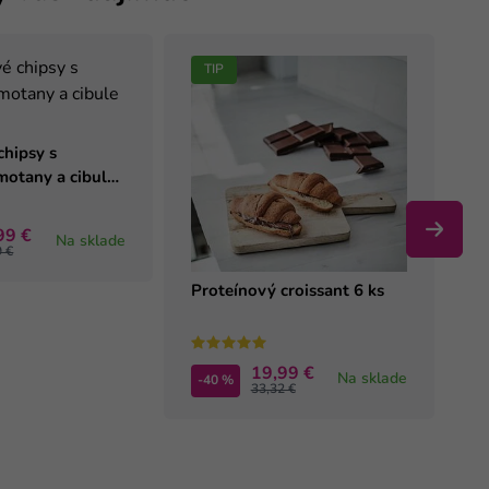
TIP
P
(6
chipsy s
motany a cibule
-
99 €
Na sklade
9 €
Proteínový croissant 6 ks
19,99 €
Na sklade
-40 %
33,32 €