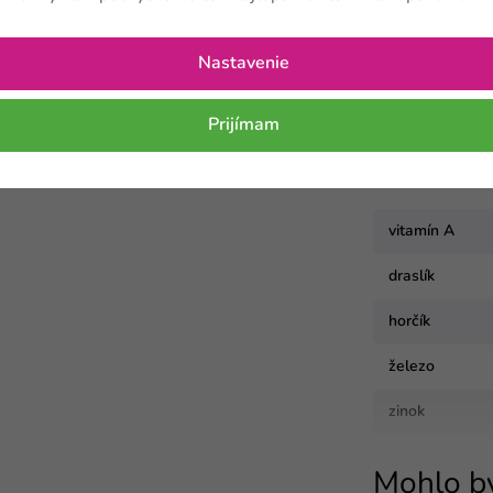
z toho cukry
3 g
Nastavenie
Vitamíny a mi
Prijímam
Vitamín
vitamín A
draslík
horčík
železo
zinok
Mohlo b