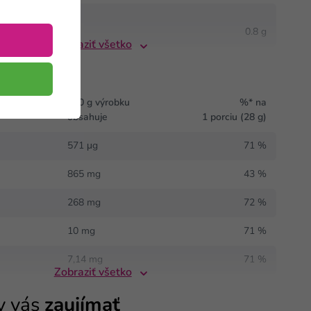
0.8 g
Zobraziť všetko
nerální látky
100 g výrobku
%* na
obsahuje
1 porciu (28 g)
571 μg
71 %
865 mg
43 %
268 mg
72 %
10 mg
71 %
7,14 mg
71 %
Zobraziť všetko
y vás
zaujímať