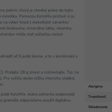
lny pokrm, ktorý je vhodný práve do tejto
n minútku. Pomocou KetoMix príchuti si ju
te na výber hneď z niekoľkých variantov
né bielkoviny, minerálne látky, vitamíny
charidov môže stať súčasťou nielen
radiť až 5 jedál denne, a to v kombinácii s
. Pridajte 28 g zmesi a rozmiešajte. Tip: na
. Pre vyššiu alebo nižšiu intenzitu sladkej
si.
Alergény
 jedál KetoMix. Jedna odmerka zodpovedá
Trvanlivosť
snej gramáže odporúčame použiť digitálnu
Skladovanie