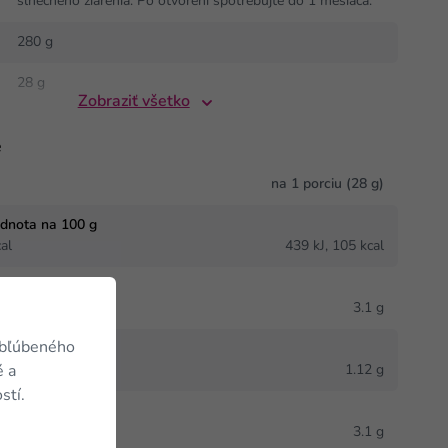
slnečného žiarenia. Po otvorení spotrebujte do 1 mesiaca.
280 g
28 g
Zobraziť všetko
e
na 1 porciu (28 g)
odnota na 100 g
al
439 kJ, 105 kcal
3.1 g
obľúbeného
né mastné kyseliny
1.12 g
é a
stí.
3.1 g