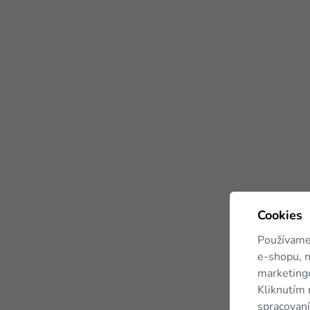
Cookies
Používame
e-shopu, n
marketingo
Kliknutím 
spracovaní