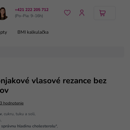
+421 222 205 712
(Po–Pia: 9–16h)
pty
BMI kalkulačka
njakové vlasové rezance bez
dov
3 hodnotenie
v
, cukru, tuku a soli,
á
,
ť
správnu hladinu cholesterolu
*,