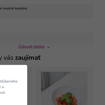
né mastné kyseliny
Zobraziť všetko
y vás
zaujímať
TIP
obľúbeného
é a
stí.