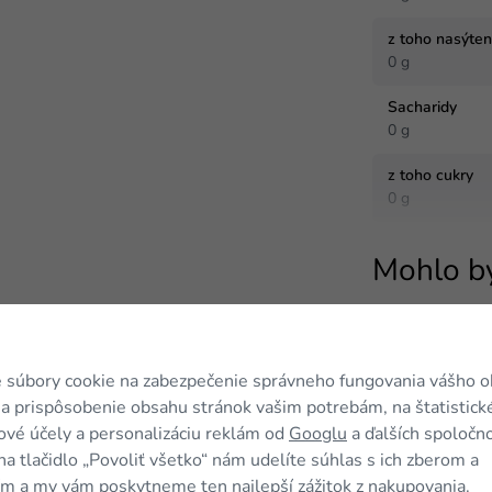
z toho nasýte
0 g
Sacharidy
0 g
z toho cukry
0 g
Mohlo b
Novinka
 súbory cookie na zabezpečenie správneho fungovania vášho 
a prispôsobenie obsahu stránok vašim potrebám, na štatistick
vé účely a personalizáciu reklám od
Googlu
a ďalších spoločno
na tlačidlo „Povoliť všetko“ nám udelíte súhlas s ich zberom a
m a my vám poskytneme ten najlepší zážitok z nakupovania.