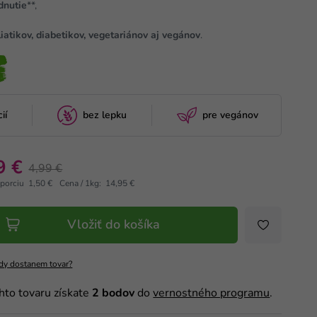
dnutie
**,
liatikov, diabetikov, vegetariánov aj vegánov
.
ií
bez lepku
pre vegánov
9 €
4,99 €
 porciu 1,50 €
Cena / 1kg: 14,95 €
Vložiť do košíka
dy dostanem tovar?
hto tovaru získate
2
bodov
do
vernostného programu
.