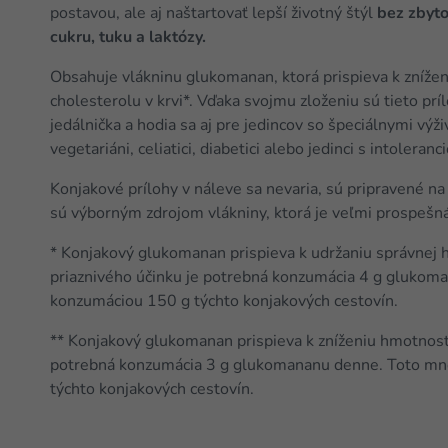
postavou, ale aj naštartovať lepší životný štýl
bez zbyto
cukru, tuku a laktózy.
Obsahuje vlákninu glukomanan, ktorá prispieva k znížen
cholesterolu v krvi*. Vďaka svojmu zloženiu sú tieto pr
jedálnička a hodia sa aj pre jedincov so špeciálnymi výž
vegetariáni, celiatici, diabetici alebo jedinci s intoleran
Konjakové prílohy v náleve sa nevaria, sú pripravené n
sú výborným zdrojom vlákniny, ktorá je veľmi prospešná
* Konjakový glukomanan prispieva k udržaniu správnej h
priaznivého účinku je potrebná konzumácia 4 g glukom
konzumáciou 150 g týchto konjakových cestovín.
** Konjakový glukomanan prispieva k zníženiu hmotnosti
potrebná konzumácia 3 g glukomananu denne. Toto mn
týchto konjakových cestovín.