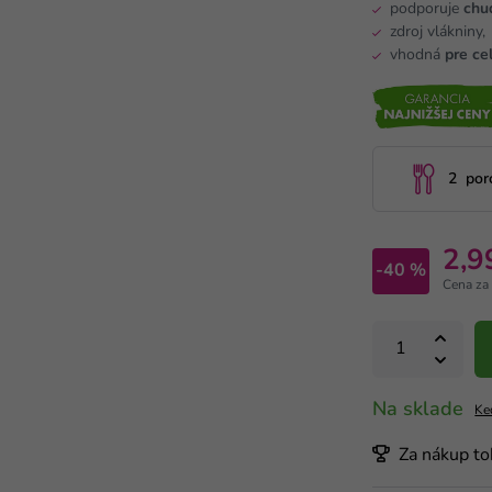
podporuje
chu
zdroj vlákniny,
vhodná
pre ce
2 porc
2,9
-40 %
Cena za
Na sklade
Ke
Za nákup to