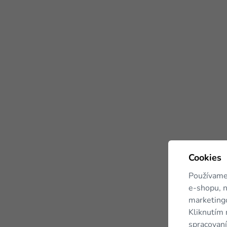
Cookies
Používame
e-shopu, n
marketingo
Kliknutím 
spracovaní