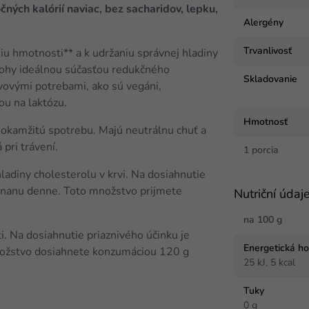
čných kalórií naviac, bez sacharidov, lepku,
Alergény
Trvanlivosť
iu hmotnosti** a k udržaniu správnej hladiny
ílohy ideálnou súčasťou redukčného
Skladovanie
ivovými potrebami, ako sú vegáni,
ciou na laktózu.
Hmotnosť
a okamžitú spotrebu. Majú neutrálnu chuť a
 pri trávení.
1 porcia
ladiny cholesterolu v krvi. Na dosiahnutie
ananu denne. Toto množstvo prijmete
Nutriční údaj
na 100 g
. Na dosiahnutie priaznivého účinku je
Energetická h
ožstvo dosiahnete konzumáciou 120 g
25 kJ, 5 kcal
Tuky
0 g