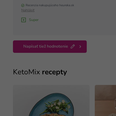
Recenzia nakupujúceho heureka.sk
Nahlásiť
Super
Napísať tiež hodnotenie
KetoMix
recepty