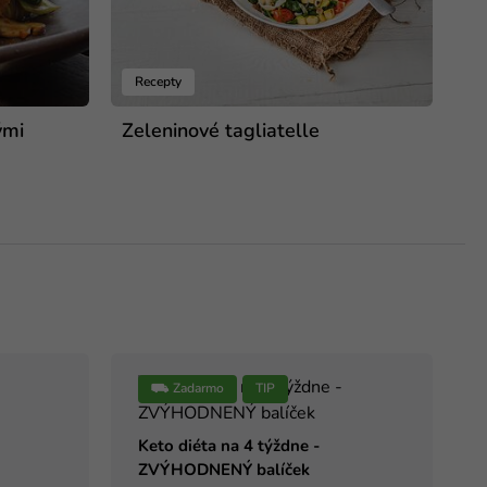
Recepty
ými
Zeleninové tagliatelle
⛟ Zadarmo
TIP
Keto diéta na 4 týždne -
ZVÝHODNENÝ balíček