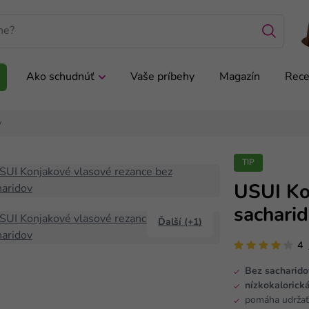
Ako schudnúť
Vaše príbehy
Magazín
Rece
v
TIP
USUI Ko
sachari
Ďalší (+1)
4
Bez sacharido
nízkokalorick
pomáha udrža