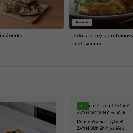
Recepty
á nátierka
Tofu stir-fry s proteínov
cestovinami
TIP
Keto diéta na 1 týždeň -
ZVÝHODNENÝ balíček