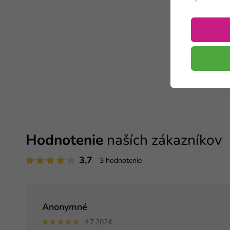
Hodnotenie
naších zákazníkov
3,7
3 hodnotenie
Anonymné
4.7.2024