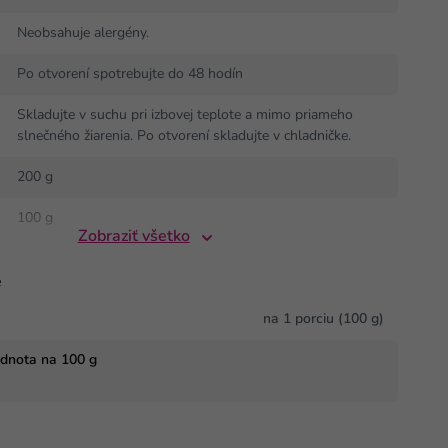
Neobsahuje alergény.
Po otvorení spotrebujte do 48 hodín
Skladujte v suchu pri izbovej teplote a mimo priameho
slnečného žiarenia. Po otvorení skladujte v chladničke.
200 g
100 g
Zobraziť všetko
e
na 1 porciu (100 g)
odnota na 100 g