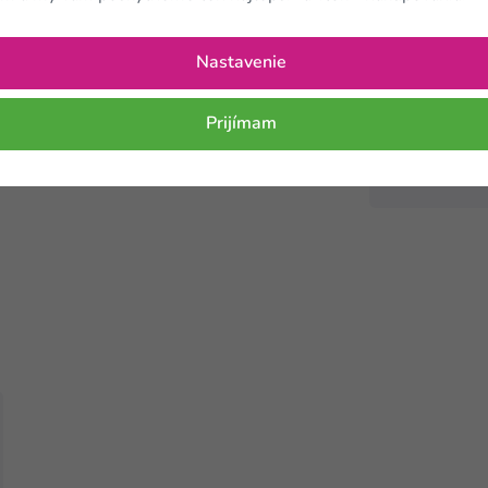
Nastavenie
Morčacie mä
šampiňónmi
Prijímam
pokrm (1 po
7,9
-40 %
13,3