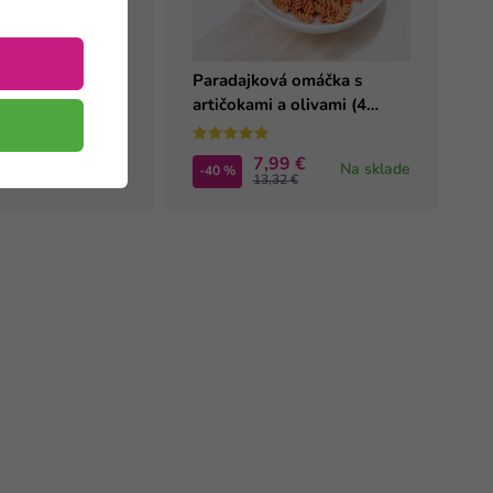
so na rasci so
Paradajková omáčka s
 – hotový
artičokami a olivami (4
rcia)
porcie)
9 €
7,99 €
Na sklade
Na sklade
-40 %
2 €
13,32 €