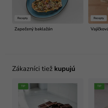
Recepty
Recepty
Zapečený baklažán
Vajíčkov
Zákazníci tiež
kupujú
TIP
TIP