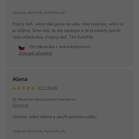
reakcia obchodu ketomix.sk
Pekný deň, veľmi ďakujeme za vašu milú recenziu, veľmi si
ju vážime. Sme radi, že ste spokojní a že produkty splnili
vaše očakávania. Krásny deň, Tím KetoMix
Od zákazníka z www.ketomix.cz
Zobraziť pôvodný
Alena
22.2.2026
Recenzia nakupujúceho heureka.cz
Nahlásiť
Chutné, veľmi diétne a zasýti polovica sáčku
reakcia obchodu ketomix.sk