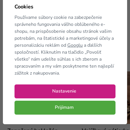
Zobraziť pôvodný
Cookies
Používame súbory cookie na zabezpečenie
správneho fungovania vášho obľúbeného e-
Zobraziť ďalšie hodnotenie (5)
shopu, na prispôsobenie obsahu stránok vašim
Informácie o získavaní recenzií
potrebám, na štatistické a marketingové účely a
personalizáciu reklám od
Googlu
a ďalších
spoločností. Kliknutím na tlačidlo „Povoliť
všetko“ nám udelíte súhlas s ich zberom a
KetoMix
recepty
spracovaním a my vám poskytneme ten najlepší
zážitok z nakupovania.
Nastavenie
Prijímam
Recepty
Recepty