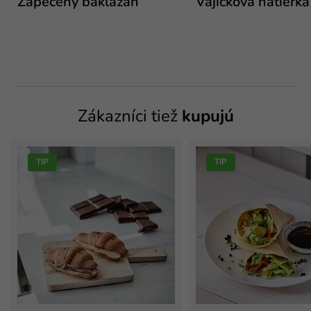
Zapečený baklažán
Vajíčková nátierka
Zákazníci tiež
kupujú
TIP
TIP