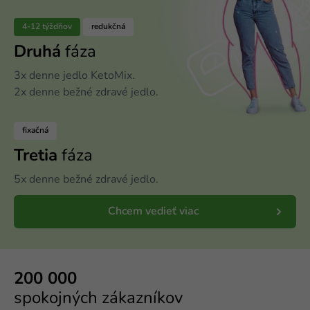
4-12 týždňov
redukčná
Druhá
fáza
3x denne jedlo KetoMix.
2x denne bežné zdravé jedlo.
fixačná
Tretia
fáza
5x denne bežné zdravé jedlo.
Chcem vedieť viac
200 000
spokojných zákazníkov