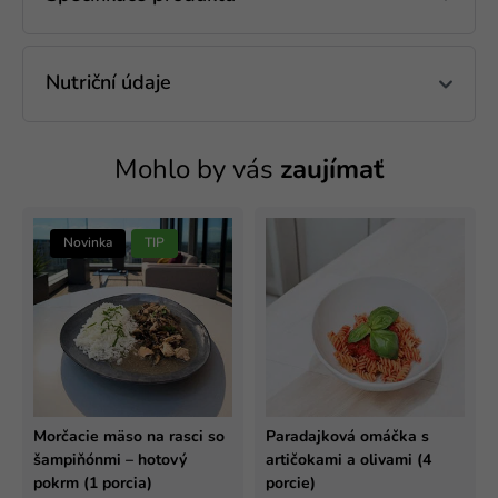
Nutriční údaje
Mohlo by vás
zaujímať
Novinka
TIP
Morčacie mäso na rasci so
Paradajková omáčka s
šampiňónmi – hotový
artičokami a olivami (4
pokrm (1 porcia)
porcie)