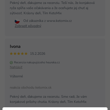
Pekný deň, ďakujeme za recenziu. Teší nás, že konjaková
ryža spĺňa vaše očakávania a že oceňujete jej chuť aj
sýtivosť. Krásny deň, Tím KetoMix
Od zákazníka z www.ketomix.cz
Zobraziť pôvodný
Ivona
15.2.2026
Recenzia nakupujúceho heureka.cz
Nahlásiť
Výborné
reakcia obchodu ketomix.sk
Pekný deň, ďakujeme za recenziu. Sme radi, že vám
konjakové prílohy chutia. Krásny deň, Tím KetoMix
Od zákazníka z www.ketomix.cz