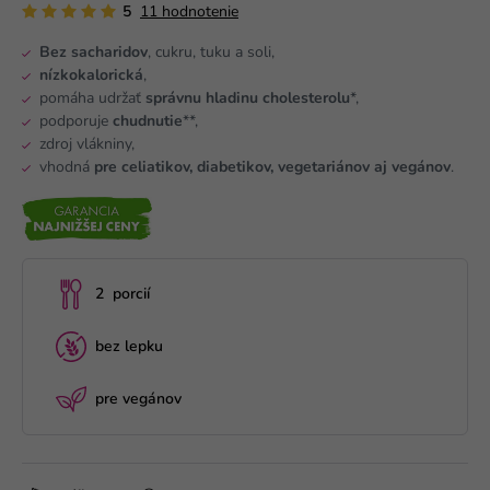
5
11 hodnotenie
Bez sacharidov
, cukru, tuku a soli,
nízkokalorická
,
pomáha udržať
správnu hladinu cholesterolu
*,
podporuje
chudnutie
**,
zdroj vlákniny,
vhodná
pre celiatikov, diabetikov, vegetariánov aj vegánov
.
2 porcií
bez lepku
pre vegánov