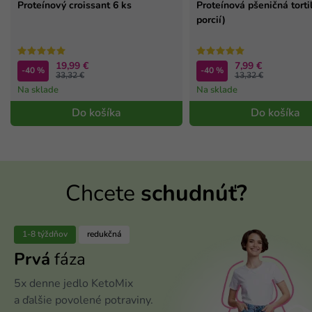
Proteínový croissant 6 ks
Proteínová pšeničná tortil
porcií)
19,99 €
7,99 €
-40 %
-40 %
33,32 €
13,32 €
Na sklade
Na sklade
Do košíka
Do košíka
Chcete
schudnúť?
1-8 týždňov
redukčná
Prvá
fáza
5x denne jedlo KetoMix
a ďalšie povolené potraviny.