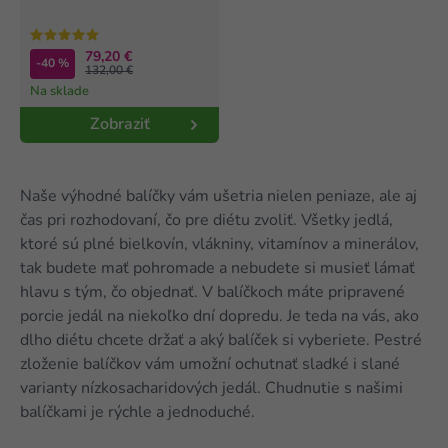
79,20 €
-40 %
132,00 €
Na sklade
Zobraziť
Naše výhodné balíčky vám ušetria nielen peniaze, ale aj
čas pri rozhodovaní, čo pre diétu zvoliť. Všetky jedlá,
ktoré sú plné bielkovín, vlákniny, vitamínov a minerálov,
tak budete mať pohromade a nebudete si musieť lámať
hlavu s tým, čo objednať. V balíčkoch máte pripravené
porcie jedál na niekoľko dní dopredu. Je teda na vás, ako
dlho diétu chcete držať a aký balíček si vyberiete. Pestré
zloženie balíčkov vám umožní ochutnať sladké i slané
varianty nízkosacharidových jedál. Chudnutie s našimi
balíčkami je rýchle a jednoduché.