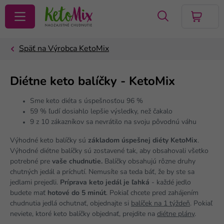
VYHĽADAŤ
Diétne keto balíčky - KetoMix
Sme keto diéta s úspešnosťou 96 %
59 % ľudí dosiahlo lepšie výsledky, než čakalo
9 z 10 zákazníkov sa nevrátilo na svoju pôvodnú váhu
Výhodné keto balíčky sú
základom úspešnej diéty KetoMix
.
Výhodné diétne balíčky sú zostavené tak, aby obsahovali všetko
potrebné pre
vaše chudnutie.
Balíčky obsahujú rôzne druhy
chutných jedál a príchutí. Nemusíte sa teda báť, že by ste sa
jedlami prejedli.
Príprava keto jedál je ľahká
- každé jedlo
budete mať
hotové do 5 minút
. Pokiaľ chcete pred zahájením
chudnutia jedlá ochutnať, objednajte si
balíček na 1 týždeň
. Pokiaľ
neviete, ktoré keto balíčky objednať, prejdite na
diétne plány
.