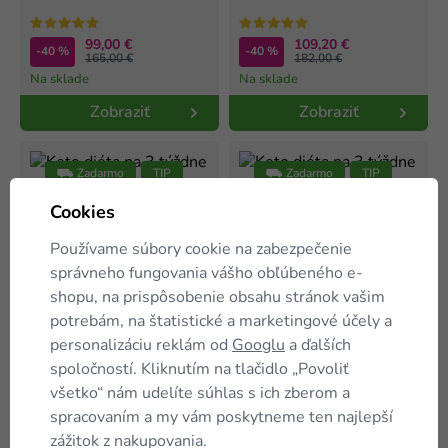
99,00 €
109,20 €
-40 %
-40 %
165,00 €
182,00 €
Na sklade
Na sklade
Zobraziť
Zobraziť
⛟ Zadarmo
TIP
⛟ Zadarmo
TIP
Cookies
Keto diéta na 3 týždne -
Keto diéta na 3 týždne -
ZVÝHODNENÝ balíček
PRÉMIOVÝ balíček
Používame súbory cookie na zabezpečenie
správneho fungovania vášho obľúbeného e-
shopu, na prispôsobenie obsahu stránok vašim
149,40 €
179,40 €
-40 %
-40 %
249,00 €
299,00 €
potrebám, na štatistické a marketingové účely a
Na sklade
Na sklade
personalizáciu reklám od
Googlu
a ďalších
spoločností. Kliknutím na tlačidlo „Povoliť
Zobraziť
Zobraziť
všetko“ nám udelíte súhlas s ich zberom a
spracovaním a my vám poskytneme ten najlepší
⛟ Zadarmo
TIP
⛟ Zadarmo
TIP
zážitok z nakupovania.