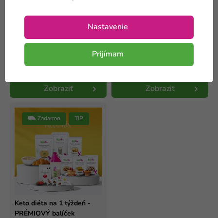
Keto diéta na 4 týždne -
Keto diéta na 4 týždne -
ZVÝHODNENÝ balíček
PRÉMIOVÝ balíček
Nastavenie
Prijímam
199,20 €
279,00 €
-40 %
-40 %
332,00 €
465,00 €
Na sklade
Na sklade
Zobraziť
Zobraziť
⛟ Zadarmo
TIP
Keto diéta na 1 týždeň -
PRÉMIOVÝ balíček