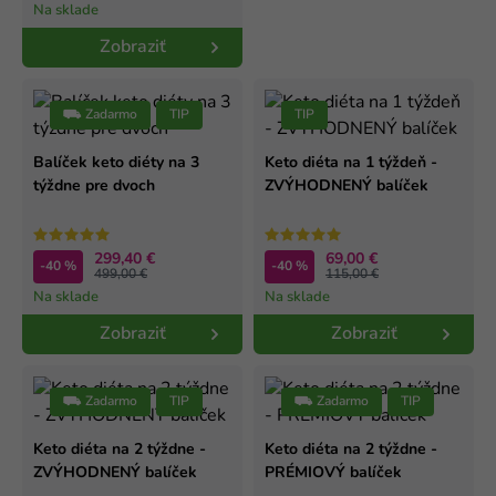
Na sklade
Zobraziť
⛟ Zadarmo
TIP
TIP
Balíček keto diéty na 3
Keto diéta na 1 týždeň -
týždne pre dvoch
ZVÝHODNENÝ balíček
299,40 €
69,00 €
-40 %
-40 %
499,00 €
115,00 €
Na sklade
Na sklade
Zobraziť
Zobraziť
⛟ Zadarmo
TIP
⛟ Zadarmo
TIP
Keto diéta na 2 týždne -
Keto diéta na 2 týždne -
ZVÝHODNENÝ balíček
PRÉMIOVÝ balíček