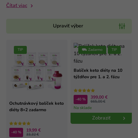
Čítať viac
Upraviť výber
TIP
⛟ Zadarmo
TIP
Balíček keto diéty na 10
týždňov pre 1. a 2. fázu
399,00 €
-40 %
665,00 €
Ochutnávkový balíček keto
Na sklade
diéty 8+2 zadarmo
Zobraziť
19,99 €
-40 %
33,32 €