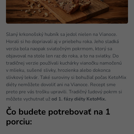
Slaný krkonošský hubník sa jedol nielen na Vianoce.
Horali si ho dopriavali aj v priebehu roka. Jeho sladká
verzia bola naopak sviatočným pokrmom, ktorý sa
objavoval na stole len raz do roka, a to na sviatky. Do
tradičnej verzie používali kuchárky vianočku namočenú
v mlieku, sušené slivky, hrozienka alebo dokonca
slivkový lekvár. Také suroviny si bohužiaľ počas KetoMix
diéty nemôžete dovoliť ani na Vianoce. Recept sme
preto pre vás trošku upravili. Tradičný ľudový pokrm si
môžete vychutnať už
od 1. fázy diéty KetoMix.
Čo budete potrebovať na 1
porciu: