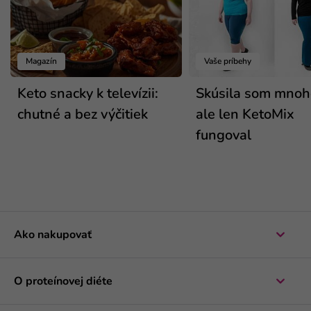
Magazín
Vaše príbehy
Keto snacky k televízii:
Skúsila som mnoho
chutné a bez výčitiek
ale len KetoMix
fungoval
Ako nakupovať
O proteínovej diéte