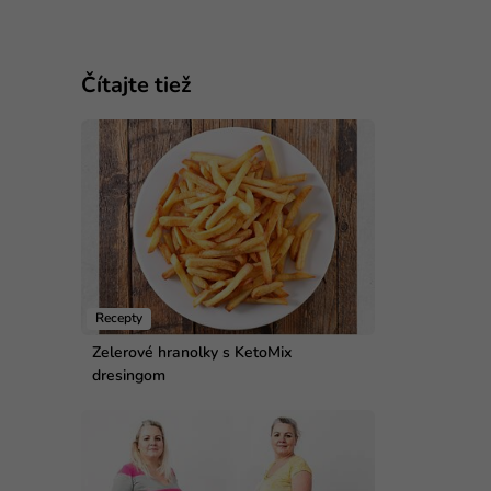
Čítajte tiež
Recepty
Zelerové hranolky s KetoMix
dresingom