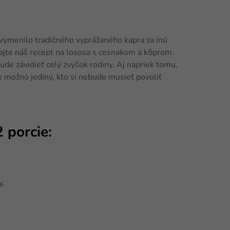
ymenilo tradičného vyprážaného kapra za inú
úšajte náš recept na lososa s cesnakom a kôprom.
ude závidieť celý zvyšok rodiny. Aj napriek tomu,
e možno jediný, kto si nebude musieť povoliť
 porcie:
y
,