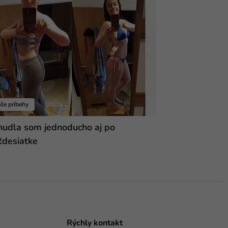
še príbehy
hudla som jednoducho aj po
ťdesiatke
Rýchly kontakt