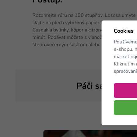
Postup:
Rozohrejte rúru na 180 stupňov. Lososa umyte 
Dajte na plech vyložený papierom na pečenie a 
Cesnak a bylinky
, kôpor a citrónovú šťavu. Zme
Cookies
minút. Podávať môžete s vianočným šalátom z 
Používame
štedrovečerným šalátom alebo proteínovým pe
e-shopu, n
marketingo
Kliknutím 
spracovaní
Páči sa vám čl