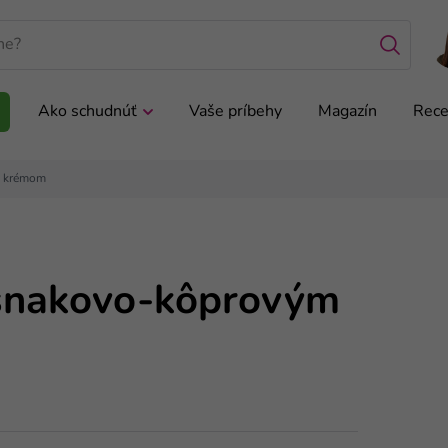
Ako schudnúť
Vaše príbehy
Magazín
Rece
m krémom
esnakovo-kôprovým