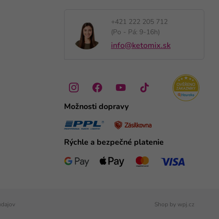
+421 222 205 712
(Po - Pá: 9-16h)
info@ketomix.sk
Možnosti dopravy
Rýchle a bezpečné platenie
údajov
Shop by
wpj.cz