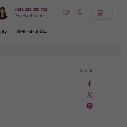
+421 222 205 712
(Po–Pia: 9–16h)
pty
BMI kalkulačka
Zdieľať