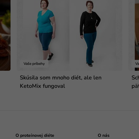
Vaše príbehy
Va
Skúsila som mnoho diét, ale len
Sc
KetoMix fungoval
pä
O proteínovej diéte
O nás