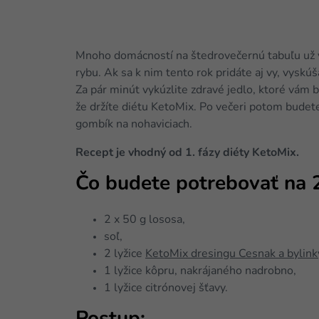
Mnoho domácností na štedrovečernú tabuľu už v
rybu. Ak sa k nim tento rok pridáte aj vy, vysk
Za pár minút vykúzlite zdravé jedlo, ktoré vám b
že držíte diétu KetoMix. Po večeri potom budet
gombík na nohaviciach.
Recept je vhodný od 1. fázy diéty KetoMix.
Čo budete potrebovať na 2
2 x 50 g lososa,
soľ,
2 lyžice
KetoMix dresingu Cesnak a bylink
1 lyžice kôpru, nakrájaného nadrobno,
1 lyžice citrónovej šťavy.