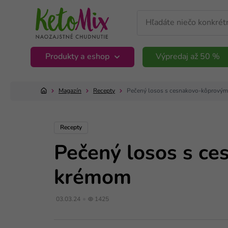
Produkty a eshop
Výpredaj až 50 %
Magazín
Recepty
Pečený losos s cesnakovo-kôprový
Recepty
Pečený losos s c
krémom
03.03.24
1425