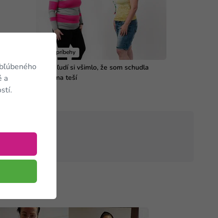
Vaše príbehy
obľúbeného
Veľa ľudí si všimlo, že som schudla
a to ma teší
é a
stí.