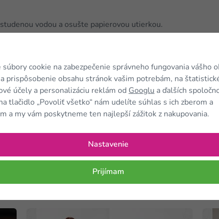
studenou vodou a osušte papierovou utierkou.
osoľte. V malej miske zmiešajte
KetoMix dresing
s rozotrite rovnomerne na rybu a pečte asi 15
kvaky, zemiakovým šalátom bez zemiakov, diétnym
 súbory cookie na zabezpečenie správneho fungovania vášho 
čivom.
a prispôsobenie obsahu stránok vašim potrebám, na štatistick
vé účely a personalizáciu reklám od
Googlu
a ďalších spoločno
na tlačidlo „Povoliť všetko“ nám udelíte súhlas s ich zberom a
m a my vám poskytneme ten najlepší zážitok z nakupovania.
ánok?
Pošlite ho ďalej...
Nastavenie
Prijímam
Kam
ďalej?