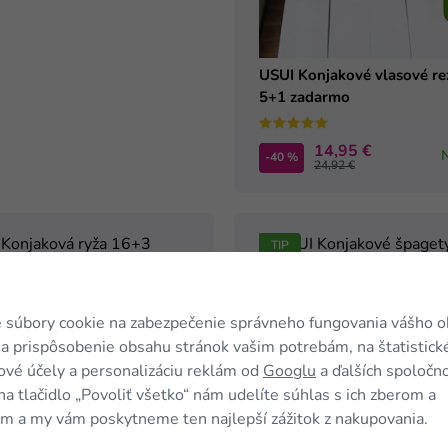
USUI Konjakové vlasové re
5+1 zadarmo
14,95 €
-40 %
24,92 €
TIP
njaková ryža 16+3
USUI Konjakové špagety 1
o
zadarmo
 súbory cookie na zabezpečenie správneho fungovania vášho 
a prispôsobenie obsahu stránok vašim potrebám, na štatistick
vé účely a personalizáciu reklám od
Googlu
a ďalších spoločno
46,99 €
46,99 €
Na sklade
-40 %
78,32 €
78,32 €
na tlačidlo „Povoliť všetko“ nám udelíte súhlas s ich zberom a
m a my vám poskytneme ten najlepší zážitok z nakupovania.