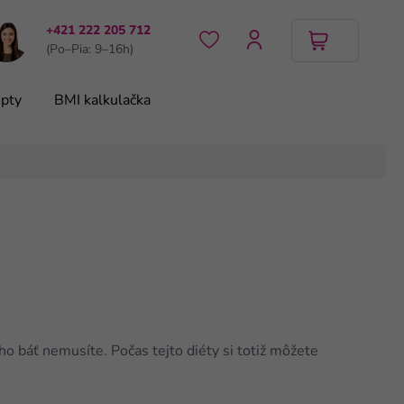
+421 222 205 712
(Po–Pia: 9–16h)
pty
BMI kalkulačka
o báť nemusíte. Počas tejto diéty si totiž môžete