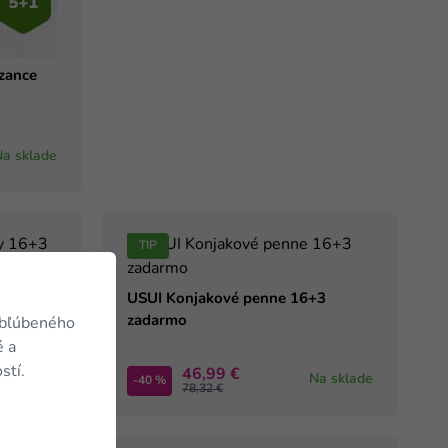
zance
Na sklade
TIP
6+3
USUI Konjakové penne 16+3
zadarmo
obľúbeného
é a
stí.
46,99 €
Na sklade
Na sklade
-40 %
78,32 €