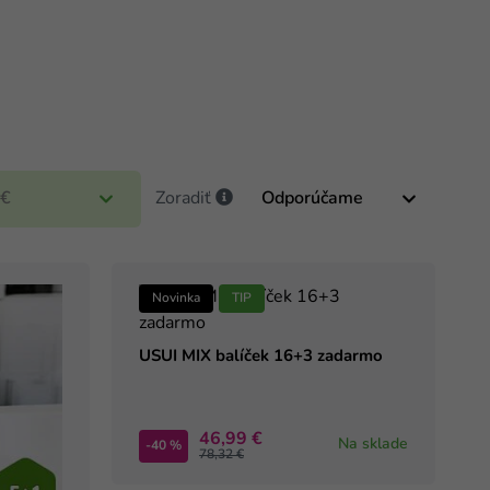
€
Zoradiť
Novinka
TIP
USUI MIX balíček 16+3 zadarmo
46,99 €
Na sklade
-40 %
78,32 €