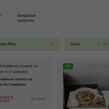
Konjakové
cestoviny
ény filter
Cena
3
—
95
TIP
njakové rezance so
om 5+1 zadarmo
14,95 €
Na sklade
24,92 €