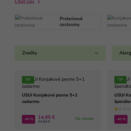
Čítať viac
Proteínové
cestoviny
Značky
Alerg
TIP
TIP
USUI Konjakové penne 5+1
USUI Ko
zadarmo
špenát
14,95 €
Na sklade
-40 %
-40 %
24,92 €