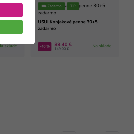
⛟ Zadarmo
TIP
USUI Konjakové penne 30+5
zadarmo
89,40 €
Na sklade
Na sklade
-40 %
149,00 €