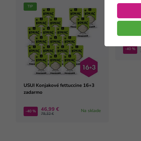
TIP
TIP
USUI Ko
16+3 z
-40 %
USUI Konjakové fettuccine 16+3
zadarmo
46,99 €
Na sklade
-40 %
78,32 €