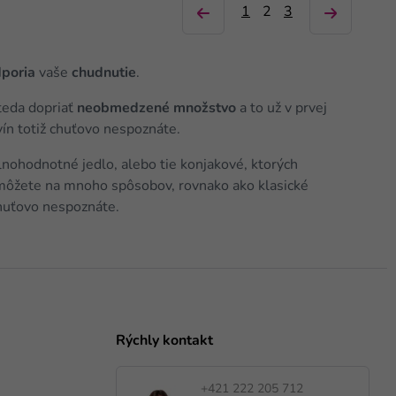
1
2
3
poria
vaše
chudnutie
.
 teda dopriať
neobmedzené množstvo
a to už v prvej
vín totiž chuťovo nespoznáte.
plnohodnotné jedlo, alebo tie konjakové, ktorých
h môžete na mnoho spôsobov, rovnako ako klasické
chuťovo nespoznáte.
Rýchly kontakt
+421 222 205 712