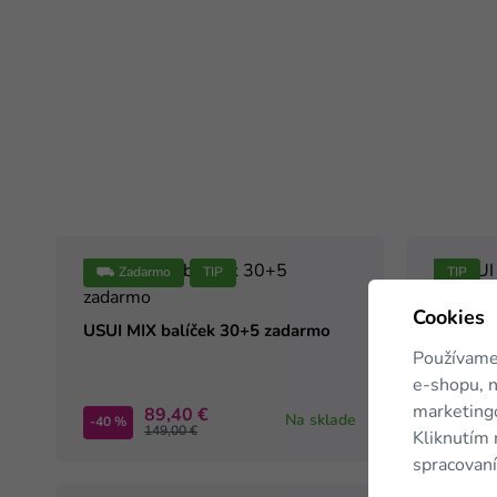
⛟ Zadarmo
TIP
TIP
Cookies
USUI MIX balíček 30+5 zadarmo
USUI Ko
zadarm
Používame
e-shopu, n
marketingo
89,40 €
Na sklade
-40 %
-40 %
149,00 €
Kliknutím 
spracovaní