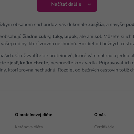
Načítať ďalšie
ízkym obsahom sacharidov, vás dokonale
zasýtia
, a navyše
pod
neobsahujú
žiadne cukry, tuky, lepok
, ale ani
soľ
. Môžete si ich
ov vašej rodiny, ktorí zrovna nechudnú. Rozdiel od bežných cesto
 našich. Či už zvolíte tie proteínové, ktoré vám nahradia jedno 
te zjesť, koľko chcete
, nespravíte krok vedľa. Pripravovať ic
odiny, ktorí zrovna nechudnú. Rozdiel od bežných cestovín totiž 
O proteínovej diéte
O nás
Ketónová diéta
Certifikácie