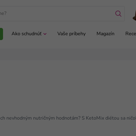
Ako schudnúť
Vaše príbehy
Magazín
Rece
e
li ich nevhodným nutričným hodnotám? S KetoMix diétou sa ničoh