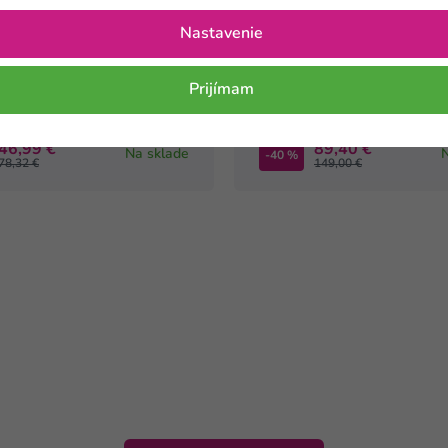
⛟ Zadarmo
TIP
Nastavenie
njakové vlasové rezance
USUI Konjaková ryža 30+5
Prijímam
adarmo
zadarmo
46,99 €
89,40 €
Na sklade
-40 %
78,32 €
149,00 €