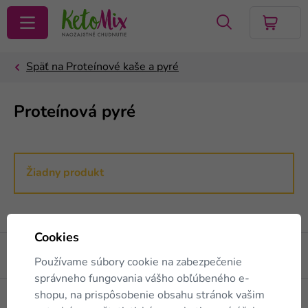
VYHĽADAŤ
Proteínová pyré
Žiadny produkt
Cookies
Ako nakupovať
Používame súbory cookie na zabezpečenie
správneho fungovania vášho obľúbeného e-
shopu, na prispôsobenie obsahu stránok vašim
O proteínovej diéte