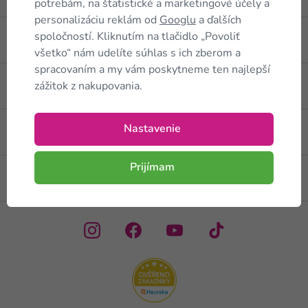
potrebám, na štatistické a marketingové účely a
personalizáciu reklám od
Googlu
a ďalších
spoločností. Kliknutím na tlačidlo „Povoliť
O nás
všetko“ nám udelíte súhlas s ich zberom a
spracovaním a my vám poskytneme ten najlepší
Rýchly kontakt
zážitok z nakupovania.
Nastavenie
Možnosti dopravy
Prijímam
Rýchle a bezpečné platenie