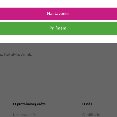
opäť nemalo ani na vyváženú stravu.
vitamíny na koži?
Nastavenie
i mazovým žľazám. Účinne s ním dokáže bojovať hneď niekoľko r
Prijímam
 kožného mazu. Dokonale vyzerajúca pleť, ktorá je tiež zdrav
uje proti starnutiu a regeneruje pokožku celého tela. Pretože je
ha KetoMix Zinok.
O proteínovej diéte
O nás
Ketónová diéta
Certifikácie