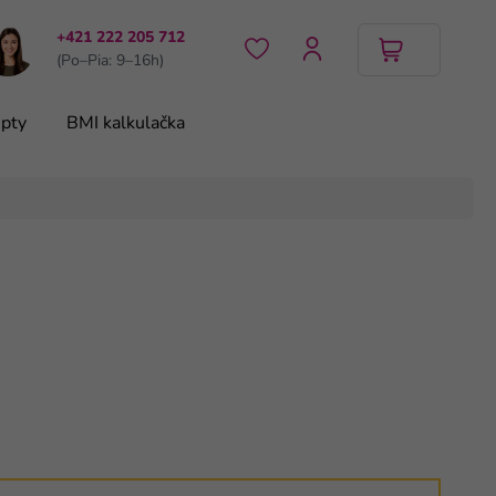
+421 222 205 712
(Po–Pia: 9–16h)
pty
BMI kalkulačka