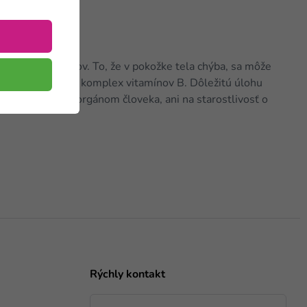
ôznych vitamínov. To, že v pokožke tela chýba, sa môže
ú, účinne podporí komplex vitamínov B. Dôležitú úlohu
 koža najväčším orgánom človeka, ani na starostlivosť o
Rýchly kontakt