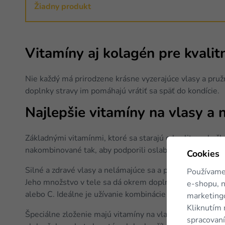
Žiadny produkt
Vitamíny aj kolagén pre kvalitn
Nie každý má prirodzene krásne vyzerajúce vlasy a pru
doplnky stravy im pomáhajú vrátiť sa späť do kondície.
Najlepšie vitamíny na vlasy a 
Základnými vitamínmi, ktoré sa starajú o kvalitu pokožk
nakombinované tak, aby podporili oslabené časti tela. N
Cookies
Silné a zdravé vlasy a nelámajúce sa a pevné nechty. To
Používame
Jeho množstvo v tele sa dá okrem doplnkov stravy zvýšiť
e-shopu, n
alebo C. Ideálne je užívanie kombinácie vitamínov, ktor
marketingo
Kliknutím 
Špeciálne zloženie majú vitamíny na vlasy proti vypadáv
spracovaní