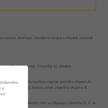
m sa vekom zhoršujú. Vyvážená strava a vhodne zvolené
vitamíny D alebo zinok. Vitamíny sú vhodne
ostlivosť.
echty. K posilneniu nechtov najviac pomáha vitamín E.
obľúbeného
vlasy je dôležité železo, zinok vitamíny skupiny B
é a
stí.
ených vitamínov. Medzi nimi sa objavujú vitamíny B, C, A