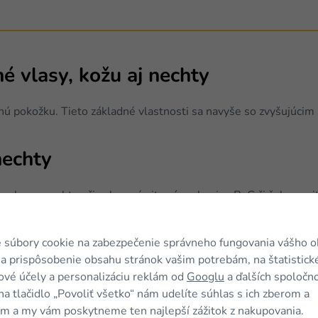
é vlasy, kožu aj nechty
žnú pokožku. Tieto základné vlastnosti sa navyše so zvyšujúci
nechty
y, vlasov nechtov či zubov sú vitamíny skupiny B, C či železo, 
utná je ich pravidelná konzumácia a tiež vhodná doplnková star
 zaisťuje kombinácia niekoľkých rôznych vitamínov na vlasy či n
 súbory cookie na zabezpečenie správneho fungovania vášho 
 aj pravidelnou konzumáciou mliečnych výrobkov či mandlí. Pre 
a prispôsobenie obsahu stránok vašim potrebám, na štatistick
é sú pre nechty či vlasy už dopredu skombinované.
vé účely a personalizáciu reklám od
Googlu
a ďalších spoločno
na tlačidlo „Povoliť všetko“ nám udelíte súhlas s ich zberom a
aniu. Aj tu sa oplatí staviť na konkrétnu kombináciu už priprav
m a my vám poskytneme ten najlepší zážitok z nakupovania.