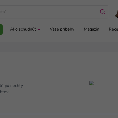
Ako schudnúť
Vaše príbehy
Magazín
Rece
ilňujú nechty
chtov