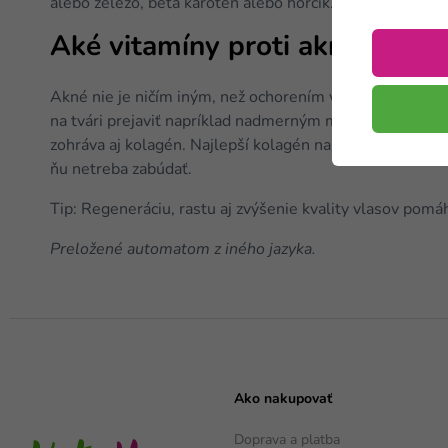
alebo železo, beta karotén alebo horčík. Zabúdať by sa 
Aké vitamíny proti akné a aké 
Akné nie je ničím iným, než ochorením vznikajúcim kvôl
na tvári prejaviť napríklad nadmerným množstvom tvorby
zohráva aj kolagén. Najlepší kolagén na pleť účinne boj
ňu netreba zabúdať.
Tip: Regeneráciu, rastu aj zvýšenie kvality vlasov pomá
Preložené automatom z iného jazyka.
Ako nakupovať
Doprava a platba