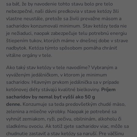
sa báť, že by navodenie tohto stavu bolo pre telo
nebezpečné, naši dávni predkovia v stave ketózy žili
vlastne neustále, pretože sa živili prevažne mäsom a
sacharidov konzumovali minimum. Stav ketózy teda nie
je nežiaduci, naopak zabezpečuje telu potrebnú energiu
štiepením tukov, ktorých máme v dnešnej dobe v strave
nadbytok. Ketóza týmto spôsobom pomáha chrániť
vitálne orgány v tele.
Ako taký stav ketózy v tele navodíme? Vybraným a
vyváženým jedálničkom, v ktorom je minimum
sacharidov. Hlavným prvkom jedálnička sa v prípade
ketónovej diéty stávajú kvalitné bielkoviny.
Príjem
sacharidov by nemal byť vyšší ako 50 g
denne.
Konzumuje sa teda predovšetkým chudé mäso,
zelenina a mliečne výrobky. Naopak je potrebné sa
vyhnúť zemiakom, ryži, pečivu, obilninám, alkoholu či
sladkému ovociu. Ak totiž zjete sacharidov viac, môže sa
chudnutie zastaviť a stav ketózy sa naruší. Pre väčšinu