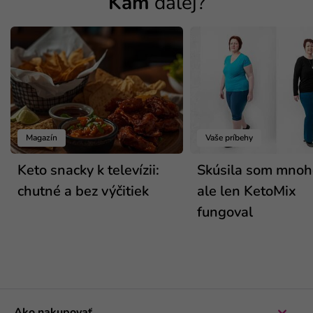
Kam
ďalej?
Magazín
Vaše príbehy
Keto snacky k televízii:
Skúsila som mnoho
chutné a bez výčitiek
ale len KetoMix
fungoval