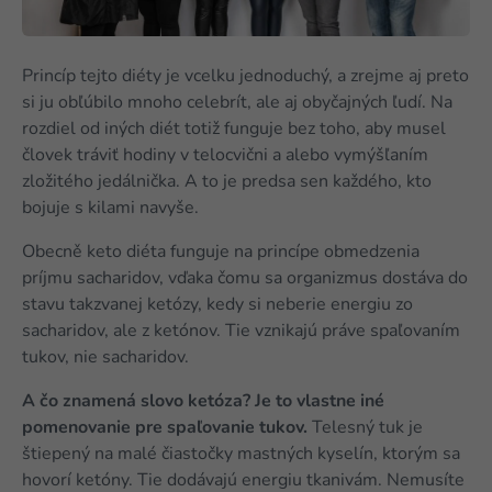
Princíp tejto diéty je vcelku jednoduchý, a zrejme aj preto
si ju obľúbilo mnoho celebrít, ale aj obyčajných ľudí. Na
rozdiel od iných diét totiž funguje bez toho, aby musel
človek tráviť hodiny v telocvični a alebo vymýšľaním
zložitého jedálnička. A to je predsa sen každého, kto
bojuje s kilami navyše.
Obecně keto diéta funguje na princípe obmedzenia
príjmu sacharidov, vďaka čomu sa organizmus dostáva do
stavu takzvanej ketózy, kedy si neberie energiu zo
sacharidov, ale z ketónov. Tie vznikajú práve spaľovaním
tukov, nie sacharidov.
A čo znamená slovo ketóza? Je to vlastne iné
pomenovanie pre spaľovanie tukov.
Telesný tuk je
štiepený na malé čiastočky mastných kyselín, ktorým sa
hovorí ketóny. Tie dodávajú energiu tkanivám. Nemusíte