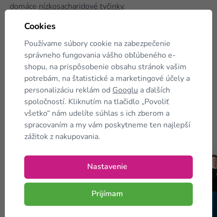
domáce
nízkosacharidové tyčinky
.
Cookies
Používame súbory cookie na zabezpečenie
Páči sa vám článok?
Pošlite ho
správneho fungovania vášho obľúbeného e-
ďalej...
shopu, na prispôsobenie obsahu stránok vašim
potrebám, na štatistické a marketingové účely a
personalizáciu reklám od
Googlu
a ďalších
spoločností. Kliknutím na tlačidlo „Povoliť
všetko“ nám udelíte súhlas s ich zberom a
spracovaním a my vám poskytneme ten najlepší
Kam
ďalej?
zážitok z nakupovania.
Nastavenie
Prijímam