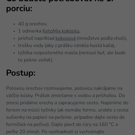
porciu:
40 g orechov,
1 odmerka
KetoMix kokteilu,
príchuť napríklad
kokosová
(množstvo podľa chuti),
trošku vody (aby z prášku vznikla hustá kaša),
lyžička rozpusteného masla (nemusí byť, ale bude
to pekne voňať).
Postup:
Polovicu orechov rozmixujeme, polovicu nakrájame na
väčšie kúsky. Prášok zmiešame s vodou a príchuťou. Do
zmesi pridáme orechy a zapracujeme cesto. Naplníme do
foriem na müsli tyčinky (ak nemáte formu, urobte z cesta
sušienky na papieri na pečenie, prípadne dajte cesto do
formičiek na pečivo). Dajte piecť do rúry na 160 °C a
pečte 20 minút. Po vychladnutí si vychutnajte