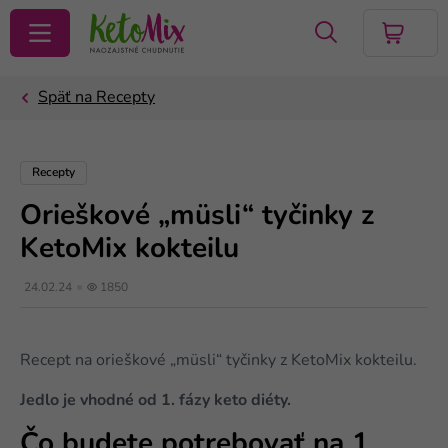
VYHĽADAŤ
Recepty
Orieškové „müsli“ tyčinky z
KetoMix kokteilu
24.02.24
1850
Recept na orieškové „müsli“ tyčinky z KetoMix kokteilu.
Jedlo je vhodné od 1. fázy keto diéty.
Čo budete potrebovať na 1.