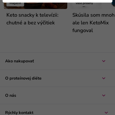
Magazín
Vaše príbehy
Keto snacky k televízii:
Skúsila som mnoho
chutné a bez výčitiek
ale len KetoMix
fungoval
Ako nakupovať
O proteínovej diéte
O nás
Rýchly kontakt