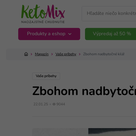
Produkty a eshop
Výpredaj až 50 %
Magazín
Vaše príbehy
Zbohom nadbytočné kilá!
Vaše príbehy
Zbohom nadbytočn
22.01.25
9044