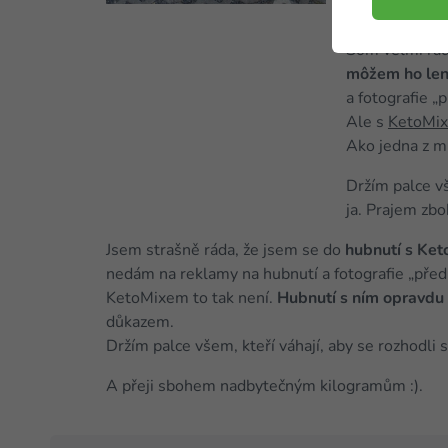
druhej fázy.
Som veľmi rad
môžem ho len
a fotografie „
Ale s
KetoMi
Ako jedna z m
Držím palce vš
ja. Prajem z
Jsem strašně ráda, že jsem se do
hubnutí s Ket
nedám na reklamy na hubnutí a fotografie „před a
KetoMixem to tak není.
Hubnutí s ním opravdu
důkazem.
Držím palce všem, kteří váhají, aby se rozhodli s
A přeji sbohem nadbytečným kilogramům :).