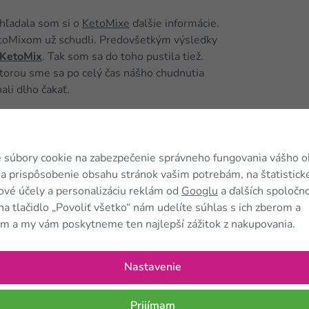
 hľadala som si o
KetoMixe
ďalšie informácie.
KetoMixom už schudli. Predovšetkým výsledky
 KetoMix
. Tak som sa do toho pustila tiež.
ktorou sme sa po celý čas nášho chudnutia
li dlho čakať.
 schudnúť aj kilá, ktoré som nabrala počas
 Po
KetoMixe
si stále váhu držím. Nebudem
 si najviac užívam, sú obdivné reakcie môjho okolia.
 súbory cookie na zabezpečenie správneho fungovania vášho 
da pár kíl zhodila, a tak mám v pláne prejsť aspoň
a prispôsobenie obsahu stránok vašim potrebám, na štatistick
 prvej fázy. S
KetoMixom
som sa naučila
vé účely a personalizáciu reklám od
Googlu
a ďalších spoločno
sť po 3 hodinách bez toho, aby som mala pocit
na tlačidlo „Povoliť všetko“ nám udelíte súhlas s ich zberom a
iéty som vyskúšala a vystriedala všelijaké nové
m a my vám poskytneme ten najlepší zážitok z nakupovania.
kamarátka navyše začala variť a piecť pre nás obe
 deň mi doviezla nejaké dobroty, po ktorých som
 Jedlá mi naozaj veľmi chutili a v pohode som
Nastavenie
ť aj úplnú absenciu alkoholu. V prvej fáze som
v. Potom som prešla na takmer dva mesiace do
Prijímam