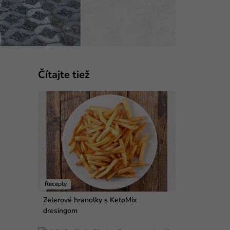
Čítajte tiež
Recepty
Zelerové hranolky s KetoMix
dresingom