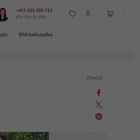
+421 222 205 712
(Po–Pia: 9–16h)
pty
BMI kalkulačka
Zdieľať