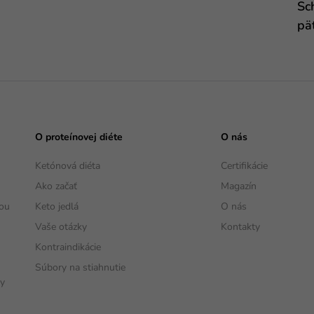
Sc
pä
O proteínovej diéte
O nás
Ketónová diéta
Certifikácie
Ako začať
Magazín
vou
Keto jedlá
O nás
Vaše otázky
Kontakty
Kontraindikácie
Súbory na stiahnutie
vy