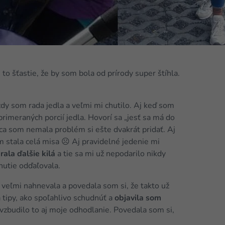
 šťastie, že by som bola od prírody super štíhla.
y som rada jedla a veľmi mi chutilo. Aj keď som
primeraných porcií jedla. Hovorí sa „jesť sa má do
ca som nemala problém si ešte dvakrát pridať. Aj
m stala celá misa ☹ Aj pravidelné jedenie mi
rala ďalšie kilá
a tie sa mi už nepodarilo nikdy
nutie odďaľovala.
 veľmi nahnevala a povedala som si, že takto už
 tipy, ako spoľahlivo schudnúť a
objavila som
ovzbudilo to aj moje odhodlanie. Povedala som si,