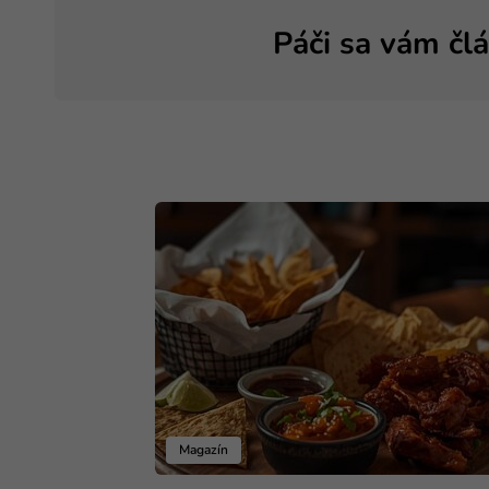
Páči sa vám čl
Magazín