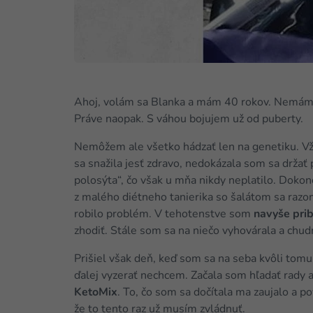
Ahoj, volám sa Blanka a mám 40 rokov. Nemám to
Práve naopak. S váhou bojujem už od puberty.
Nemôžem ale všetko hádzať len na genetiku. Vžd
sa snažila jesť zdravo, nedokázala som sa držať 
polosýta“, čo však u mňa nikdy neplatilo. Dokon
z malého diétneho tanierika so šalátom sa razo
robilo problém. V tehotenstve som
navyše prib
zhodiť. Stále som sa na niečo vyhovárala a chud
Prišiel však deň, keď som sa na seba kvôli tomu
ďalej vyzerať nechcem. Začala som hľadať rady a
KetoMix
. To, čo som sa dočítala ma zaujalo a p
že to tento raz už musím zvládnuť.