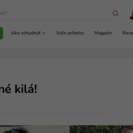
Ako schudnúť
Vaše príbehy
Magazín
Rece
é kilá!