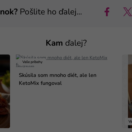
ánok?
Pošlite ho ďalej...
Kam
ďalej?
Vaše príbehy
Skúsila som mnoho diét, ale len
KetoMix fungoval
Va