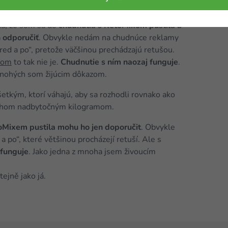
a, že som sa do
chudnutia s KetoMixom pustila a
 odporučiť
. Obvykle nedám na chudnúce reklamy
pred a po“, pretože väčšinou prechádzajú retušou.
xom
to tak nie je.
Chudnutie s ním naozaj funguje
.
nohých som žijúcim dôkazom.
etkým, ktorí váhajú, aby sa rozhodli rovnako ako
bohom nadbytočným kilogramom.
oMixem pustila mohu ho jen doporučit
. Obvykle
 po“, které většinou procházejí retuší. Ale s
 funguje
. Jako jedna z mnoha jsem živoucím
tejně jako já.