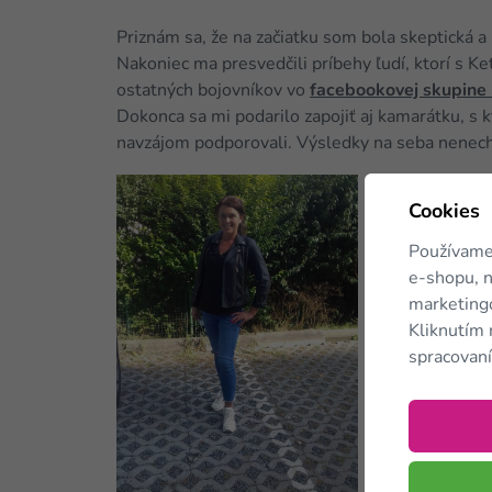
Priznám sa, že na začiatku som bola skeptická a
Nakoniec ma presvedčili príbehy ľudí, ktorí s 
ostatných bojovníkov vo
facebookovej skupine
Dokonca sa mi podarilo zapojiť aj kamarátku, s 
navzájom podporovali. Výsledky na seba nenecha
Podarilo sa mi
Cookies
tehotenstva.
klamať..to, čo
Používame
Ešte by som ra
e-shopu, n
na 3 týždne do
marketingo
pravidelne je
Kliknutím 
hladu. Počas d
spracovaní
recepty. Moja 
a skoro každý
nebola hladná.
zvládla dodrža
bola 6 týždňo