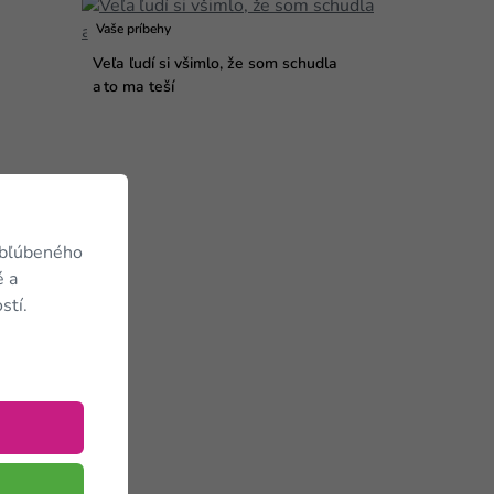
Vaše príbehy
Veľa ľudí si všimlo, že som schudla
a to ma teší
obľúbeného
é a
stí.