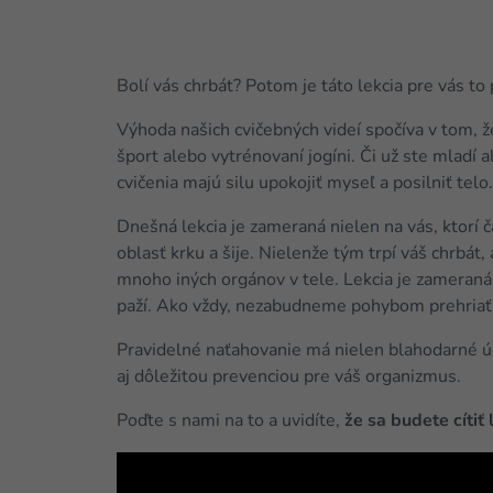
Bolí vás chrbát? Potom je táto lekcia pre vás to 
Výhoda našich cvičebných videí spočíva v tom, 
šport alebo vytrénovaní jogíni. Či už ste mladí a
cvičenia majú silu upokojiť myseľ a posilniť telo.
Dnešná lekcia je zameraná nielen na vás, ktorí ča
oblasť krku a šije. Nielenže tým trpí váš chrbát,
mnoho iných orgánov v tele. Lekcia je zameraná
paží. Ako vždy, nezabudneme pohybom prehriať 
Pravidelné naťahovanie má nielen blahodarné úč
aj dôležitou prevenciou pre váš organizmus.
Poďte s nami na to a uvidíte,
že sa budete cítiť 