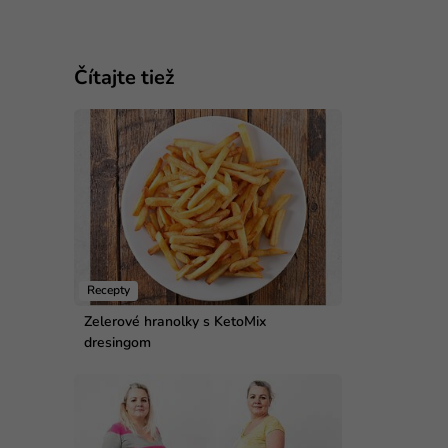
Čítajte tiež
Recepty
Zelerové hranolky s KetoMix
dresingom