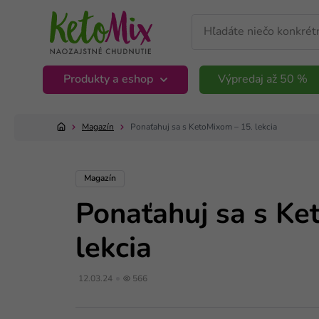
Produkty a eshop
Výpredaj až 50 %
Magazín
Ponaťahuj sa s KetoMixom – 15. lekcia
Magazín
Ponaťahuj sa s Ke
lekcia
12.03.24
566