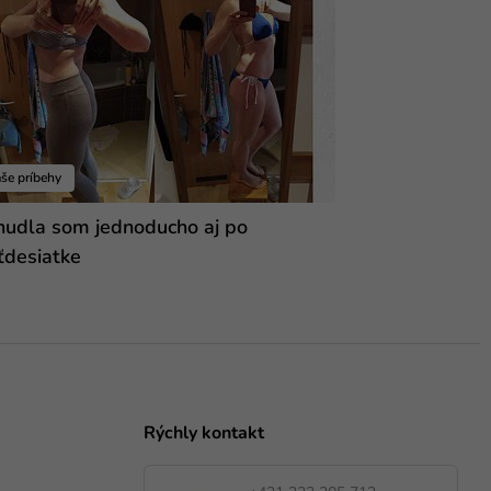
še príbehy
hudla som jednoducho aj po
ťdesiatke
Rýchly kontakt