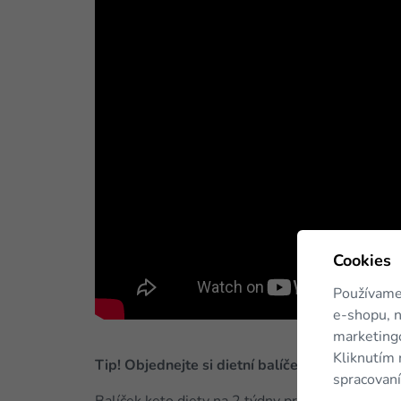
Cookies
Používame
e-shopu, n
marketingo
Kliknutím 
Tip! Objednejte si dietní balíček KetoMix.
spracovaní