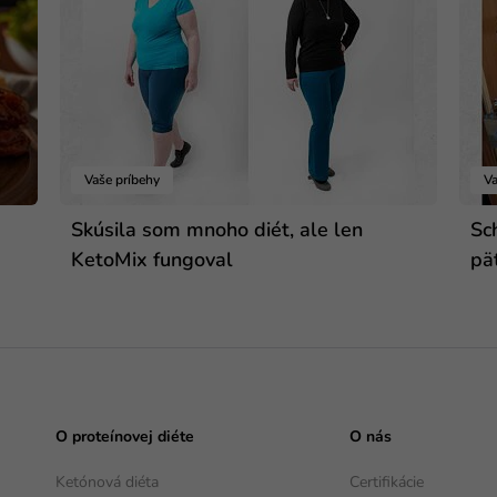
Vaše príbehy
Va
Skúsila som mnoho diét, ale len
Sc
KetoMix fungoval
pä
O proteínovej diéte
O nás
Ketónová diéta
Certifikácie