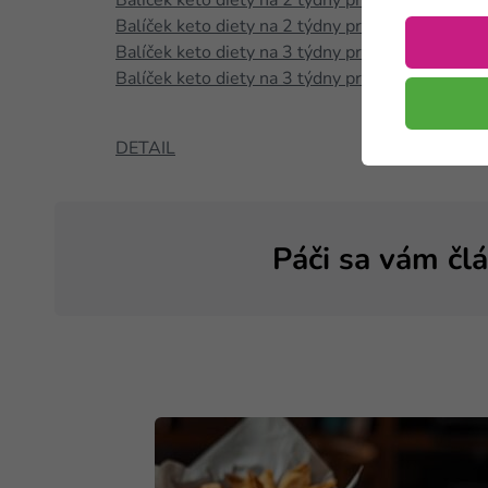
Balíček keto diety na 2 týdny pro muže
Balíček keto diety na 2 týdny pro ženy
Balíček keto diety na 3 týdny pro muže
Balíček keto diety na 3 týdny pro ženy
DETAIL
Páči sa vám čl