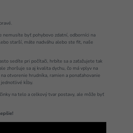
pravé.
že nemusíte byť pohybovo zdatní, odborníci na
lebo starší, máte nadváhu alebo ste fit, naše
sto sedíte pri počítači, hrbíte sa a zaťažujete tak
 ale zhoršuje sa aj kvalita dychu, čo má vplyv na
 na otvorenie hrudníka, ramien a ponaťahovanie
jednotlivé kĺby.
inky na telo a celkový tvar postavy, ale môže byť
lepšie!