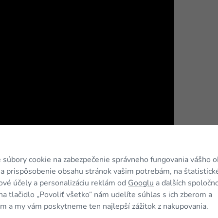
 súbory cookie na zabezpečenie správneho fungovania vášho 
a prispôsobenie obsahu stránok vašim potrebám, na štatistick
vé účely a personalizáciu reklám od
Googlu
a ďalších spoločno
na tlačidlo „Povoliť všetko“ nám udelíte súhlas s ich zberom a
m a my vám poskytneme ten najlepší zážitok z nakupovania.