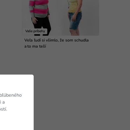
Vaše príbehy
Veľa ľudí si všimlo, že som schudla
a to ma teší
obľúbeného
é a
stí.