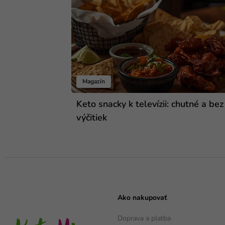
Magazín
Keto snacky k televízii: chutné a bez
výčitiek
Ako nakupovať
Doprava a platba