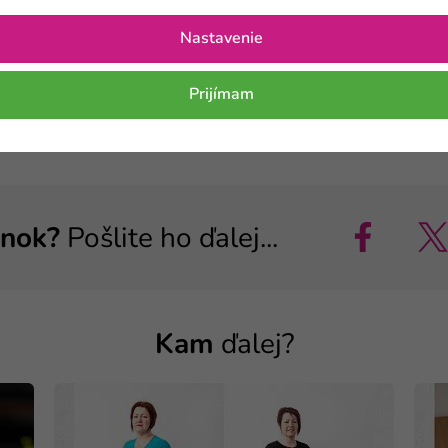
Nastavenie
Prijímam
ánok?
Pošlite ho ďalej...
Kam
ďalej?