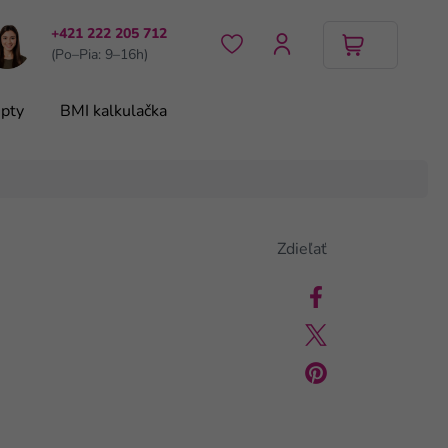
+421 222 205 712
(Po–Pia: 9–16h)
pty
BMI kalkulačka
Zdieľať