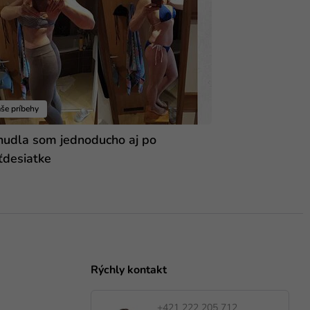
še príbehy
hudla som jednoducho aj po
ťdesiatke
Rýchly kontakt
+421 222 205 712