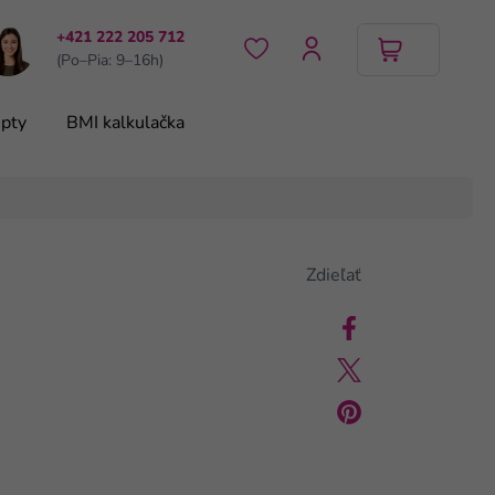
+421 222 205 712
(Po–Pia: 9–16h)
pty
BMI kalkulačka
Zdieľať