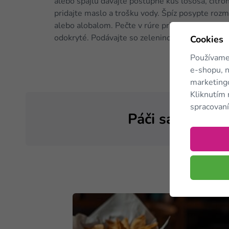
alebo špajľu dávajte postupne kus lososa, citróna
pridajte maslo a trošku vody. Špíz posypte roz
alebo alobalom. Pečte v rúre pri teplote 180 °
odokryté. Podávajte so zeleninovým šalátom.
Cookies
Používame
e-shopu, n
marketingo
Kliknutím 
spracovaní
Páči sa vám čl