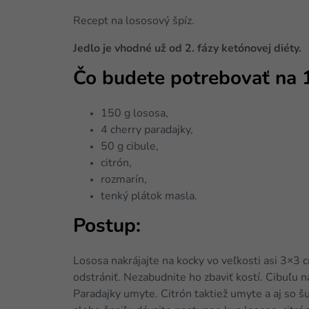
Recept na lososový špíz.
Jedlo je vhodné už od 2. fázy ketónovej diéty.
Čo budete potrebovať na 1
150 g lososa,
4 cherry paradajky,
50 g cibule,
citrón,
rozmarín,
tenký plátok masla.
Postup:
Lososa nakrájajte na kocky vo veľkosti asi 3×3
odstrániť. Nezabudnite ho zbaviť kostí. Cibuľu n
Paradajky umyte. Citrón taktiež umyte a aj so š