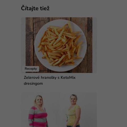
Čítajte tiež
Recepty
Zelerové hranolky s KetoMix
dresingom