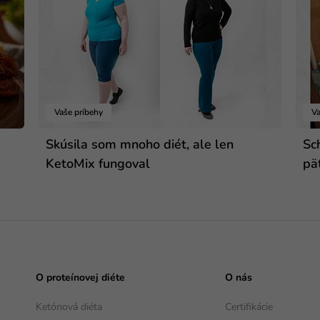
Vaše príbehy
Va
Skúsila som mnoho diét, ale len
Sc
KetoMix fungoval
pä
O proteínovej diéte
O nás
Ketónová diéta
Certifikácie