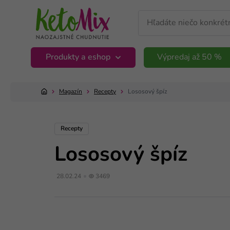
Produkty a eshop
Výpredaj až 50 %
Magazín
Recepty
Lososový špíz
Recepty
Lososový špíz
28.02.24
3469