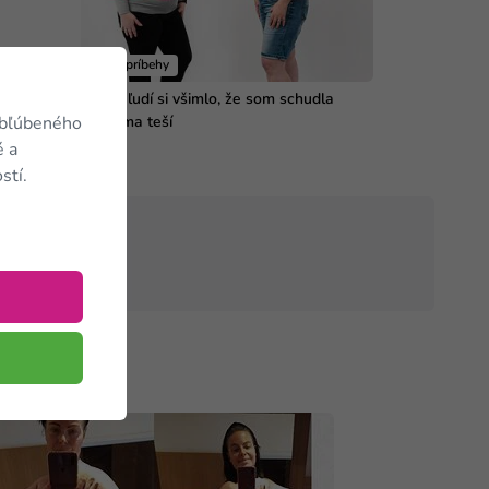
Vaše príbehy
Veľa ľudí si všimlo, že som schudla
a to ma teší
obľúbeného
é a
stí.