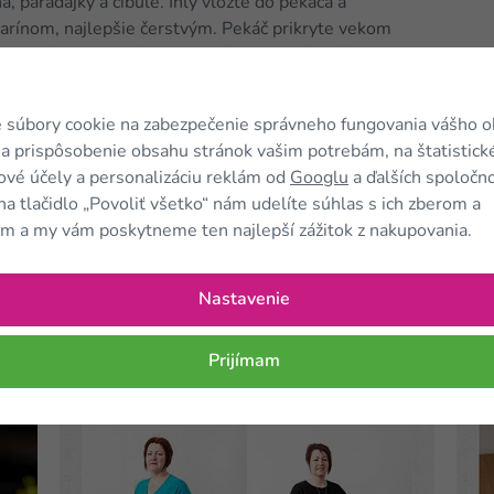
, paradajky a cibule. Ihly vložte do pekáča a
marínom, najlepšie čerstvým. Pekáč prikryte vekom
C približne 30 minút. Posledných 5 minút pečte
 súbory cookie na zabezpečenie správneho fungovania vášho 
a prispôsobenie obsahu stránok vašim potrebám, na štatistick
vé účely a personalizáciu reklám od
Googlu
a ďalších spoločno
na tlačidlo „Povoliť všetko“ nám udelíte súhlas s ich zberom a
m a my vám poskytneme ten najlepší zážitok z nakupovania.
ánok?
Pošlite ho ďalej...
Nastavenie
Prijímam
Kam
ďalej?