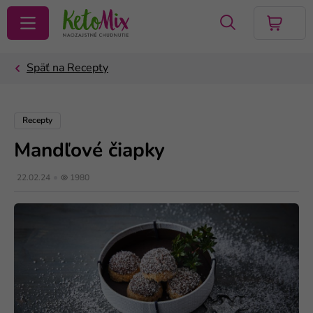
VYHĽADAŤ
Recepty
Mandľové čiapky
22.02.24
1980