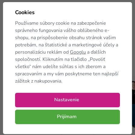
Cookies
Páči sa vám článok?
Pošlite ho
Používame súbory cookie na zabezpečenie
ďalej...
správneho fungovania vášho obľúbeného e-
shopu, na prispôsobenie obsahu stránok vašim
potrebám, na štatistické a marketingové účely a
personalizáciu reklám od
Googlu
a ďalších
spoločností. Kliknutím na tlačidlo „Povoliť
Kam
ďalej?
všetko“ nám udelíte súhlas s ich zberom a
spracovaním a my vám poskytneme ten najlepší
zážitok z nakupovania.
Nastavenie
Prijímam
Magazín
Vaše príbehy