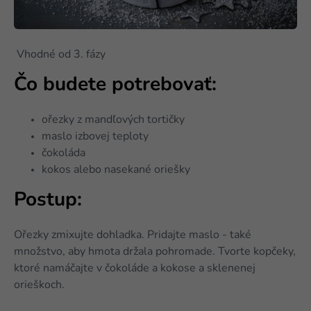
Vhodné od 3. fázy
Čo budete potrebovať:
ořezky z mandľových tortičky
maslo izbovej teploty
čokoláda
kokos alebo nasekané oriešky
Postup:
Ořezky zmixujte dohladka. Pridajte maslo - také
množstvo, aby hmota držala pohromade. Tvorte kopčeky,
ktoré namáčajte v čokoláde a kokose a sklenenej
orieškoch.