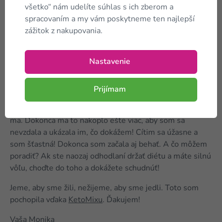
všetko“ nám udelíte súhlas s ich zberom a
10. mája som oslavovala 28 rokov, tak som každého z
spracovaním a my vám poskytneme ten najlepší
rodiny poprosila, aby mi prispel a objednala som
zážitok z nakupovania.
si
KetoMix ketónovú diétu na 4 týždne
. 15. mája 2019
som začala. Neriešila som, že by mi mohlo byť zle alebo
budem hladná. Chcem zmeniť seba a svoj život, budem
Nastavenie
dodržiavať pravidlá a nedovolím mozgu, aby ma opäť
sklamal. Bola som motivovaná! Všetko je v hlave! Pri
Prijímam
každom súste som si hovorila, že určite schudnem. Bolo
mi jedno, že sa mi ľudia v mojom okolí smiali a ponižovali
ma. Dokonca ma to nakoplo ešte viac, aby som sa
nevzdala a ukázala im, čo dokážem! Cítim sa úžasne a
som šťastná! Dokonca som začala aj behať. A čo môžem
poradiť? Ak ste naozaj odhodlaní držať diétu a máte silnú
vôľu, choďte do toho a dokážete schudnúť!
Jeme, aby sme žili, nežijeme, aby sme jedli. Toto som
pochopila vďaka
KetoMixu
. Ďakujem!
Vaša Monika