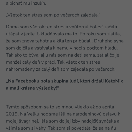
a pichať mu inzulín.
„Všetok ten stres som po večeroch zajedala.“
Doma som všetok ten stres a vnútornú bolesť začala
utápať v jedle. Ukludňovalo ma to. Po roku som zistila,
že som znova tehotná a kilá len pribúdali. Druhého syna
som dojčila a vstávala k nemu v noci s pocitom hladu.
Tak ako to býva, aj u nás som na deti sama, zatiaľ čo je
manžel celý deň v práci. Tak všetok ten stres
nahromadený za celý deň som zajedala po večeroch.
„Na Facebooku bola skupina ľudí, ktorí držali KetoMix
a mali krásne výsledky!“
Týmto spôsobom sa to so mnou vlieklo až do apríla
2019. Na Veľkú noc sme išli na narodeninovú oslavu k
mojej švagrinej. Išla som do jej izby nadojčiť synčeka a
všimla som si váhy. Tak som si povedala, že sa na ňu