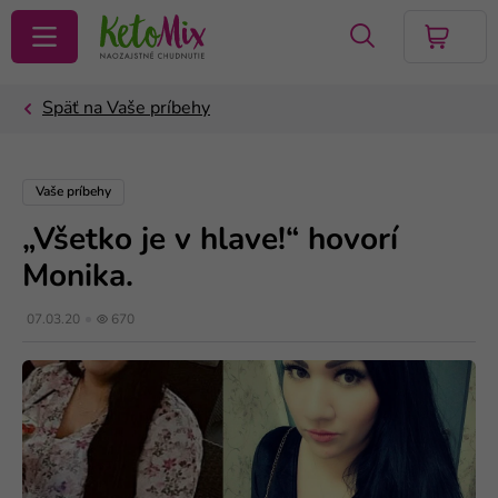
VYHĽADAŤ
Vaše príbehy
„Všetko je v hlave!“ hovorí
Monika.
07.03.20
670