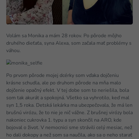
Volám sa Monika a mám 28 rokov. Po pôrode môjho
druhého dieťaťa, syna Alexa, som začala mať problémy s
váhou.
Po prvom pôrode mojej dcérky som vďaka dojčeniu
krásne schudla, ale po druhom pôrode na mňa malo
dojčenie opačný efekt. V tej dobe som to neriešila, bola
som tak akurát a spokojná. Všetko sa vyhrotilo, keď mal
syn 1,5 roka. Detská lekárka ma ubezpečovala, že má len
brušnú virózu, že to nie je nič vážne. Z brušnej virózy bola
nakoniec cukrovka 1. typu a syn skončil na ARO, kde
bojoval o život. V nemocnici sme strávili celý mesiac, než
ho dali dokopy a než som sa naučila, ako sa o neho starať