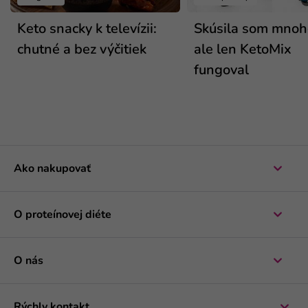
Keto snacky k televízii:
Skúsila som mnoho
chutné a bez výčitiek
ale len KetoMix
fungoval
Ako nakupovať
O proteínovej diéte
O nás
Rýchly kontakt