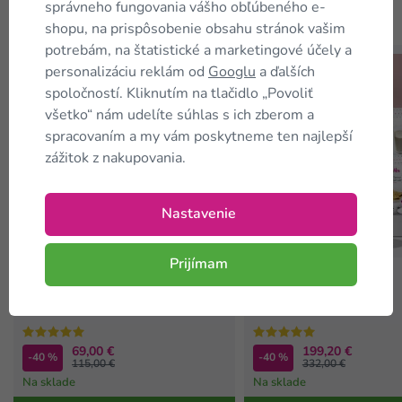
správneho fungovania vášho obľúbeného e-
Zákazníci tiež
kupujú
shopu, na prispôsobenie obsahu stránok vašim
potrebám, na štatistické a marketingové účely a
personalizáciu reklám od
Googlu
a ďalších
TIP
⛟ Zadarmo
TIP
spoločností. Kliknutím na tlačidlo „Povoliť
všetko“ nám udelíte súhlas s ich zberom a
spracovaním a my vám poskytneme ten najlepší
zážitok z nakupovania.
Nastavenie
Prijímam
Keto diéta na 1 týždeň -
Keto diéta na 4 týždne -
ZVÝHODNENÝ balíček
ZVÝHODNENÝ balíček
69,00 €
199,20 €
-40 %
-40 %
115,00 €
332,00 €
Na sklade
Na sklade