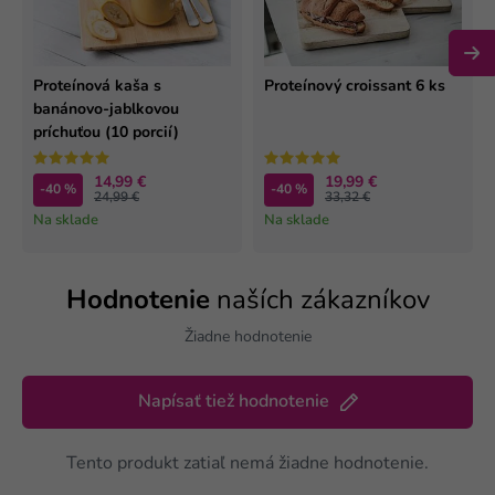
Proteínová kaša s
Proteínový croissant 6 ks
banánovo-jablkovou
príchuťou (10 porcií)
14,99 €
19,99 €
-40 %
-40 %
24,99 €
33,32 €
Na sklade
Na sklade
Hodnotenie
naších zákazníkov
Žiadne hodnotenie
Napísať tiež hodnotenie
Tento produkt zatiaľ nemá žiadne hodnotenie.