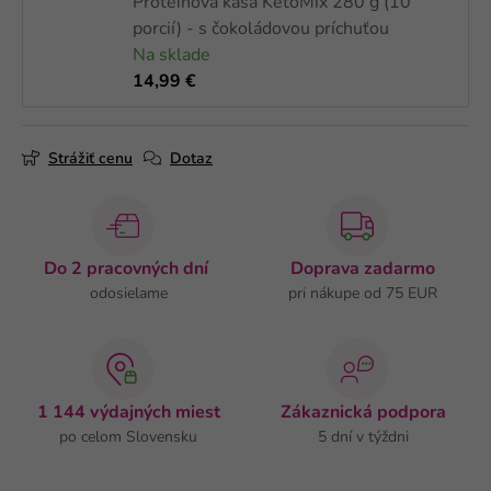
Proteínová kaša KetoMix 280 g (10
porcií) - s čokoládovou príchuťou
Na sklade
14,99 €
Strážiť cenu
Dotaz
Do 2 pracovných dní
Doprava zadarmo
odosielame
pri nákupe od 75 EUR
1 144 výdajných miest
Zákaznická podpora
po celom Slovensku
5 dní v týždni