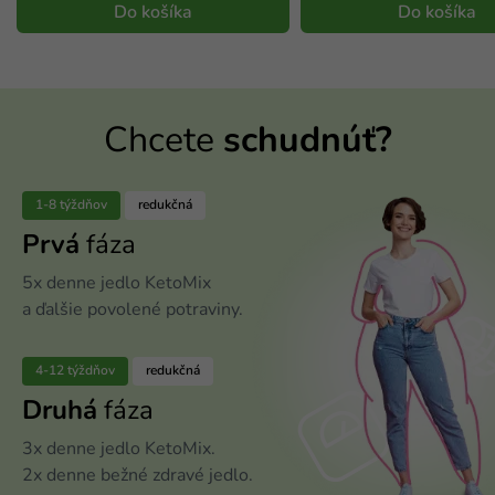
Do košíka
Do košíka
Chcete
schudnúť?
1-8 týždňov
redukčná
Prvá
fáza
5x denne jedlo KetoMix
a ďalšie povolené potraviny.
4-12 týždňov
redukčná
Druhá
fáza
3x denne jedlo KetoMix.
2x denne bežné zdravé jedlo.