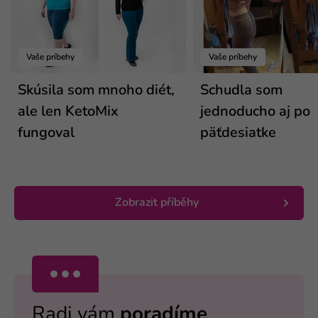
Vaše príbehy
Vaše príbehy
Skúsila som mnoho diét,
Schudla som
ale len KetoMix
jednoducho aj po
fungoval
päťdesiatke
Zobrazit příběhy
Radi vám
poradíme