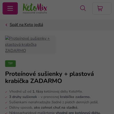
VYHĽADAŤ
TIP
Proteínové sušienky + plastová
krabička ZADARMO
Vhodné už od
1. fázy
ketónovej diéty KetoMix.
3 druhy sušienok
- v prenosnej
krabičke zadarmo.
Sušienkami nenahradzujte žiadné z piatich denných jedál.
Diétny sposob,
ako zahnat chuť na sladké.
Nízkosacharidové maškrtenie
vhodné pre ketónovú diétu.