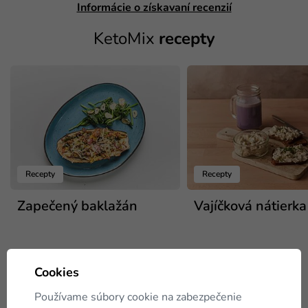
Informácie o získavaní recenzií
KetoMix
recepty
Recepty
Recepty
Zapečený baklažán
Vajíčková nátierka
Cookies
Používame súbory cookie na zabezpečenie