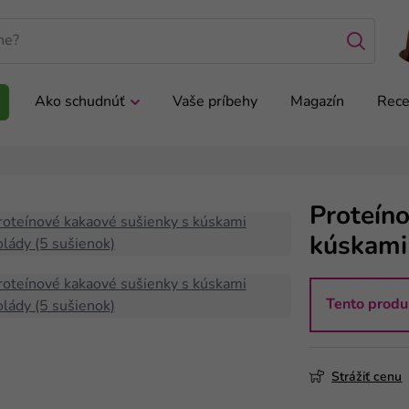
Ako schudnúť
Vaše príbehy
Magazín
Rece
Proteín
kúskami
Tento produ
Strážiť cenu