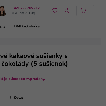
+421 222 205 712
(Po–Pia: 9–16h)
pty
BMI kalkulačka
ové kakaové sušienky s
 čokolády (5 sušienok)
kt je dlhodobo vypredaný.
Dotaz