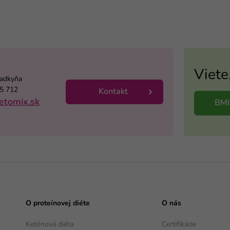
Viete
radkyňa
5 712
Kontakt
etomix.sk
BMI
O proteínovej diéte
O nás
Ketónová diéta
Certifikácie