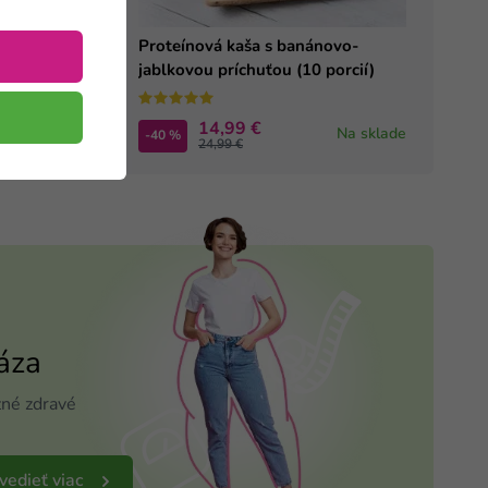
Proteínová kaša s banánovo-
jablkovou príchuťou (10 porcií)
14,99 €
Na sklade
-40 %
24,99 €
áza
né zdravé
edieť viac