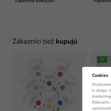
Zapečený baklažán
Vajíčkov
Zákazníci tiež
kupujú
TIP
Cookies
Používame
e-shopu, n
marketingo
Kliknutím 
spracovaní