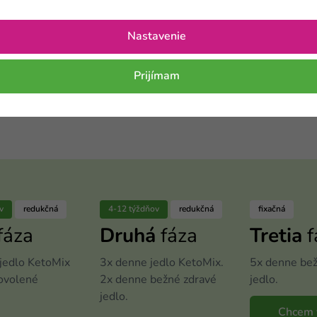
KetoMix 500 ml
Nastavenie
Prijímam
4,99 €
Na sklade
8,32 €
v
redukčná
4-12 týždňov
redukčná
fixačná
fáza
Druhá
fáza
Tretia
f
jedlo KetoMix
3x denne jedlo KetoMix.
5x denne bež
povolené
2x denne bežné zdravé
jedlo.
jedlo.
Chcem v