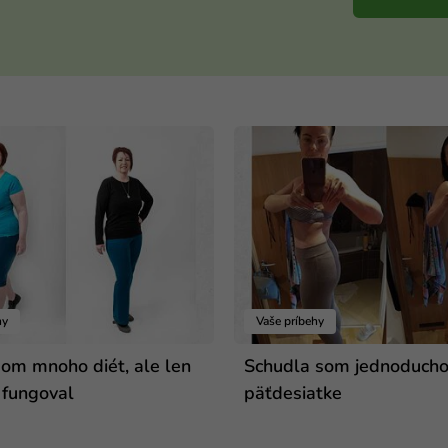
hy
Vaše príbehy
som mnoho diét, ale len
Schudla som jednoducho
 fungoval
päťdesiatke