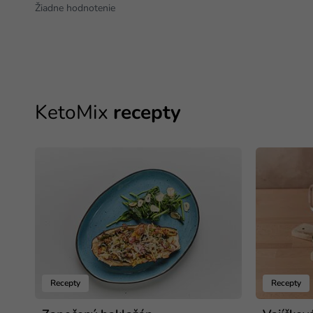
Žiadne hodnotenie
KetoMix
recepty
Recepty
Recepty