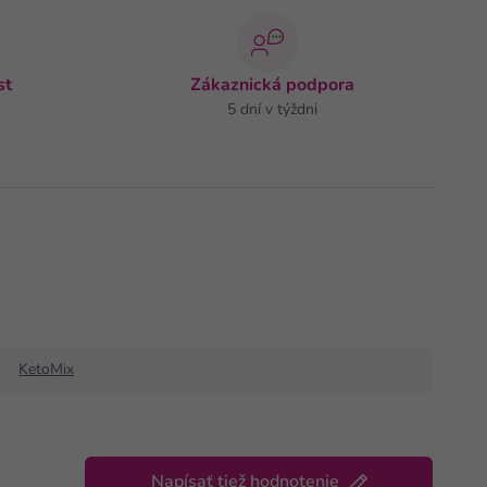
st
Zákaznická podpora
5 dní v týždni
KetoMix
Napísať tiež hodnotenie