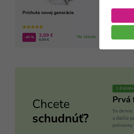
Príchute novej generácie
Šejker 
3,99 €
Na sklade
-40 %
-40 %
6,65 €
1-8 týždňo
Prvá
Chcete
5x denne 
schudnúť?
a ďalšie 
potraviny.