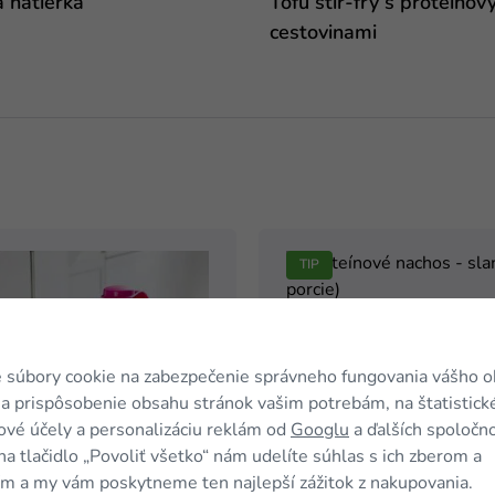
á nátierka
Tofu stir-fry s proteínov
cestovinami
TIP
Proteínové nachos - slanin
porcie)
 súbory cookie na zabezpečenie správneho fungovania vášho 
a prispôsobenie obsahu stránok vašim potrebám, na štatistick
11,99 €
-40 %
19,99 €
vé účely a personalizáciu reklám od
Googlu
a ďalších spoločno
na tlačidlo „Povoliť všetko“ nám udelíte súhlas s ich zberom a
m a my vám poskytneme ten najlepší zážitok z nakupovania.