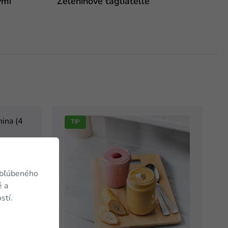
ými
Zeleninové tagliatelle
TIP
a (4
obľúbeného
é a
Na sklade
stí.