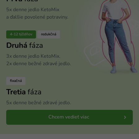
5x denne jedlo KetoMix
a ďalšie povolené potraviny.
4-12 týždňov
redukčná
Druhá
fáza
3x denne jedlo KetoMix.
2x denne bežné zdravé jedlo.
fixačná
Tretia
fáza
5x denne bežné zdravé jedlo.
Chcem vedieť viac