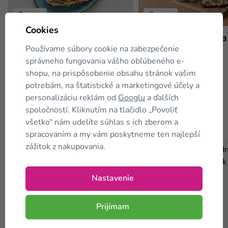
Recepty
Recepty
Cookies
Zapečený baklažán
Vajíčková nátierka
Používame súbory cookie na zabezpečenie
správneho fungovania vášho obľúbeného e-
shopu, na prispôsobenie obsahu stránok vašim
potrebám, na štatistické a marketingové účely a
personalizáciu reklám od
Googlu
a ďalších
spoločností. Kliknutím na tlačidlo „Povoliť
Zákazníci tiež
kupujú
všetko“ nám udelíte súhlas s ich zberom a
spracovaním a my vám poskytneme ten najlepší
zážitok z nakupovania.
TIP
⛟ Zadarmo
TIP
Keto diéta na 4 týždne -
Nastavenie
ZVÝHODNENÝ balíček
Prijímam
199,20 €
-40 %