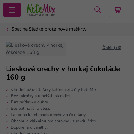
VYHĽADAŤ
Ďalší (+3)
Lieskové orechy v horkej čokoláde
160 g
Vhodné už od
1. fázy
ketónovej diéty KetoMix.
Bez laktózy
a umelých sladidiel.
Bez prídavku cukru.
Bez palmového oleja.
Lahodná kombinácia orechov a čokolády.
Obsahuje
vlákninu
pre správnou funkciu čriev.
Doplnená o vanilku.
Vhodné pre vegánov.