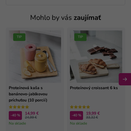
Mohlo by vás
zaujímať
TIP
TIP
Proteínová kaša s
Proteínový croissant 6 ks
banánovo-jablkovou
príchuťou (10 porcií)
14,99 €
19,99 €
-40 %
-40 %
24,99 €
33,32 €
Na sklade
Na sklade