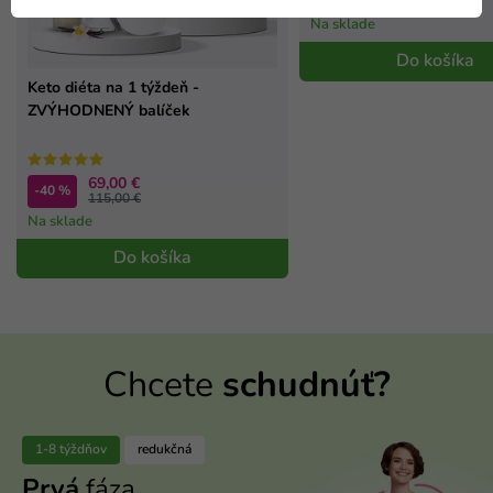
332,00 €
Na sklade
Do košíka
Keto diéta na 1 týždeň -
ZVÝHODNENÝ balíček
69,00 €
-40 %
115,00 €
Na sklade
Do košíka
Chcete
schudnúť?
1-8 týždňov
redukčná
Prvá
fáza